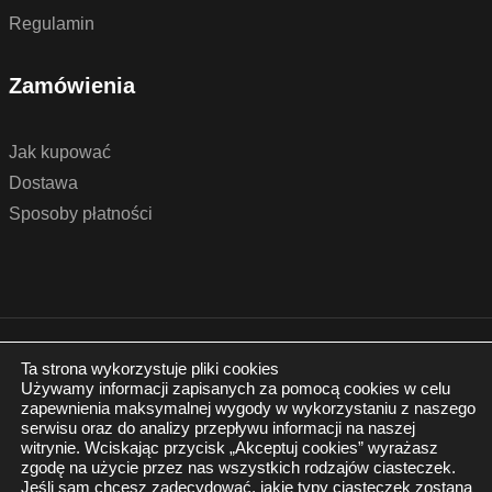
Regulamin
Zamówienia
Jak kupować
Dostawa
Sposoby płatności
© 2022 by podlogidrzwi.eu
Realizacja:
www.wertui.pl
Ta strona wykorzystuje pliki cookies
Używamy informacji zapisanych za pomocą cookies w celu
Wszystkie prawa zastrzeżone
zapewnienia maksymalnej wygody w wykorzystaniu z naszego
Polityka prywatności
serwisu oraz do analizy przepływu informacji na naszej
witrynie. Wciskając przycisk „Akceptuj cookies” wyrażasz
zgodę na użycie przez nas wszystkich rodzajów ciasteczek.
Jeśli sam chcesz zadecydować, jakie typy ciasteczek zostaną