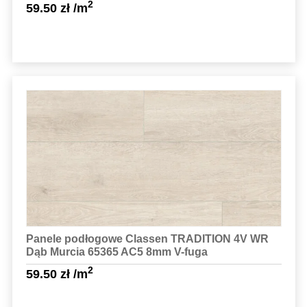
2
59.50
zł
/m
Sprawdź szczegóły
Panele podłogowe Classen TRADITION 4V WR
Dąb Murcia 65365 AC5 8mm V-fuga
2
59.50
zł
/m