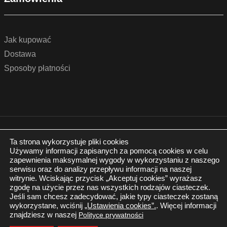
Jak kupować
Dostawa
Sposoby płatności
© 2022 by podlogidrzwi.eu
Realizacja:
www.wertui.pl
Ta strona wykorzystuje pliki cookies
Używamy informacji zapisanych za pomocą cookies w celu
Wszystkie prawa zastrzeżone
zapewnienia maksymalnej wygody w wykorzystaniu z naszego
Polityka prywatności
serwisu oraz do analizy przepływu informacji na naszej
witrynie. Wciskając przycisk „Akceptuj cookies” wyrażasz
zgodę na użycie przez nas wszystkich rodzajów ciasteczek.
Jeśli sam chcesz zadecydować, jakie typy ciasteczek zostaną
wykorzystane, wciśnij
„Ustawienia cookies”.
. Więcej informacji
znajdziesz w naszej
Polityce prywatności
Twój Koszyk