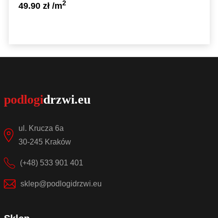
2
49.90
zł
/m
Sprawdź szczegóły
ul. Krucza 6a
30-245 Kraków
(+48) 533 901 401
sklep@podlogidrzwi.eu