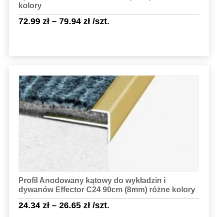
kolory
72.99
zł
–
79.94
zł
/szt.
Sprawdź szczegóły
Profil Anodowany kątowy do wykładzin i
dywanów Effector C24 90cm (8mm) różne kolory
24.34
zł
–
26.65
zł
/szt.