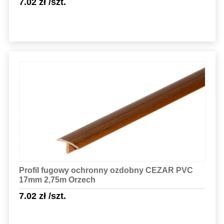
7.02
zł
/szt.
Sprawdź szczegóły
Profil fugowy ochronny ozdobny CEZAR PVC
17mm 2,75m Orzech
7.02
zł
/szt.