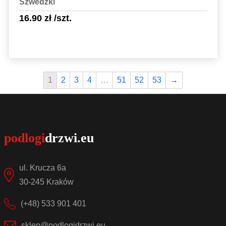
Szwedzki
16.90
zł
/szt.
1
2
3
4
…
51
52
53
→
Sprawdź szczegóły
ul. Krucza 6a
30-245 Kraków
(+48) 533 901 401
sklep@podlogidrzwi.eu