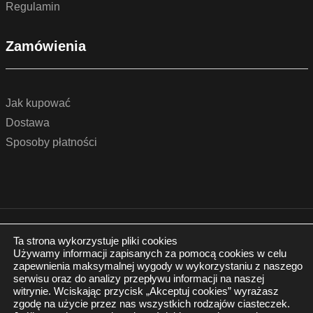
Regulamin
Zamówienia
Jak kupować
Dostawa
Sposoby płatności
© 2022 by podlogidrzwi.eu
Realizacja:
www.wertui.pl
Ta strona wykorzystuje pliki cookies
Używamy informacji zapisanych za pomocą cookies w celu
Wszystkie prawa zastrzeżone
zapewnienia maksymalnej wygody w wykorzystaniu z naszego
Polityka prywatności
serwisu oraz do analizy przepływu informacji na naszej
witrynie. Wciskając przycisk „Akceptuj cookies” wyrażasz
zgodę na użycie przez nas wszystkich rodzajów ciasteczek.