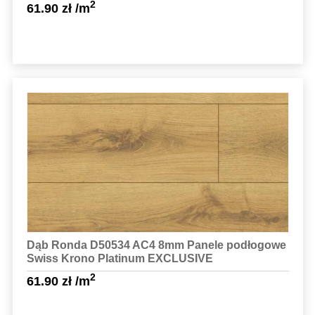
2
61.90
zł
/m
Sprawdź szczegóły
Dąb Ronda D50534 AC4 8mm Panele podłogowe
Swiss Krono Platinum EXCLUSIVE
2
61.90
zł
/m