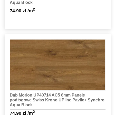
Aqua Block
2
74.90
zł
/m
Sprawdź szczegóły
Dąb Morion UP40714 AC5 8mm Panele
podłogowe Swiss Krono UPline Pavilo+ Synchro
Aqua Block
2
74.90
zł
/m