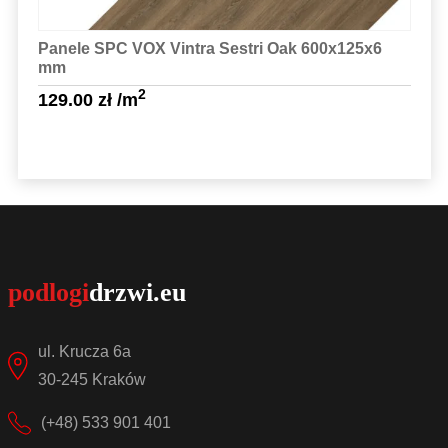
Panele SPC VOX Vintra Sestri Oak 600x125x6
mm
2
129.00
zł
/m
Sprawdź szczegóły
ul. Krucza 6a
30-245 Kraków
(+48) 533 901 401