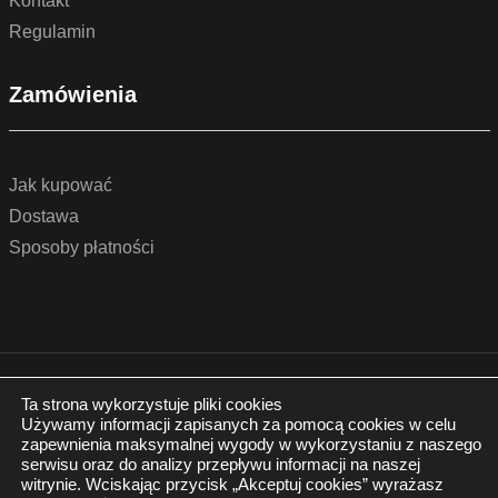
Kontakt
Regulamin
Zamówienia
Jak kupować
Dostawa
Sposoby płatności
© 2022 by podlogidrzwi.eu
Realizacja:
www.wertui.pl
Ta strona wykorzystuje pliki cookies
Używamy informacji zapisanych za pomocą cookies w celu
Wszystkie prawa zastrzeżone
zapewnienia maksymalnej wygody w wykorzystaniu z naszego
Polityka prywatności
serwisu oraz do analizy przepływu informacji na naszej
witrynie. Wciskając przycisk „Akceptuj cookies” wyrażasz