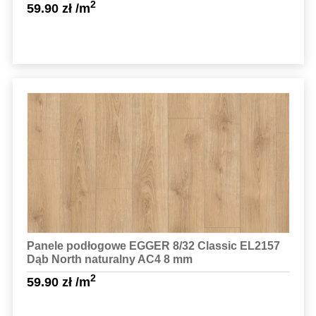
2
59.90
zł
/m
Sprawdź szczegóły
Panele podłogowe EGGER 8/32 Classic EL2157
Dąb North naturalny AC4 8 mm
2
59.90
zł
/m