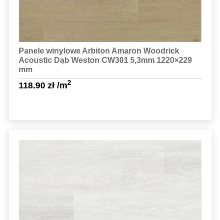
Panele winylowe Arbiton Amaron Woodrick
Acoustic Dąb Weston CW301 5,3mm 1220×229
mm
2
118.90
zł
/m
Sprawdź szczegóły