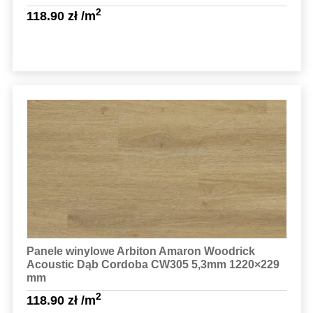
2
118.90
zł
/m
Sprawdź szczegóły
Panele winylowe Arbiton Amaron Woodrick
Acoustic Dąb Cordoba CW305 5,3mm 1220×229
mm
2
118.90
zł
/m