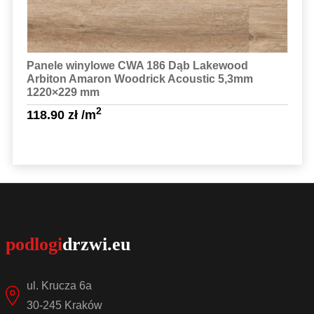
Panele winylowe CWA 186 Dąb Lakewood
Arbiton Amaron Woodrick Acoustic 5,3mm
1220×229 mm
2
118.90
zł
/m
Sprawdź szczegóły
ul. Krucza 6a
30-245 Kraków