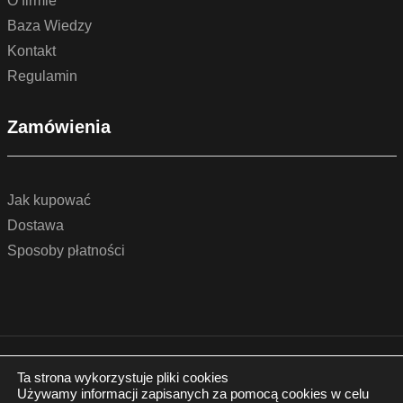
O firmie
Baza Wiedzy
Kontakt
Regulamin
Zamówienia
Jak kupować
Dostawa
Sposoby płatności
© 2022 by podlogidrzwi.eu
Realizacja:
www.wertui.pl
Ta strona wykorzystuje pliki cookies
Używamy informacji zapisanych za pomocą cookies w celu
Wszystkie prawa zastrzeżone