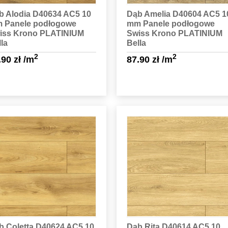
b Alodia D40634 AC5 10
Dąb Amelia D40604 AC5 1
 Panele podłogowe
mm Panele podłogowe
iss Krono PLATINIUM
Swiss Krono PLATINIUM
la
Bella
2
2
.90
zł
/m
87.90
zł
/m
Sprawdź szczegóły
Sprawdź szczegóły
b Coletta D40624 AC5 10
Dąb Rita D40614 AC5 10