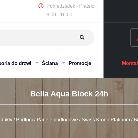
Poniedziałek - Piątek:
8:00 - 16:00
oria do drzwi
Ściana
Promocje
Montaż
Bella Aqua Block 24h
odukty
/
Podłogi
/
Panele podłogowe
/
Swiss Krono Platinum
/
B