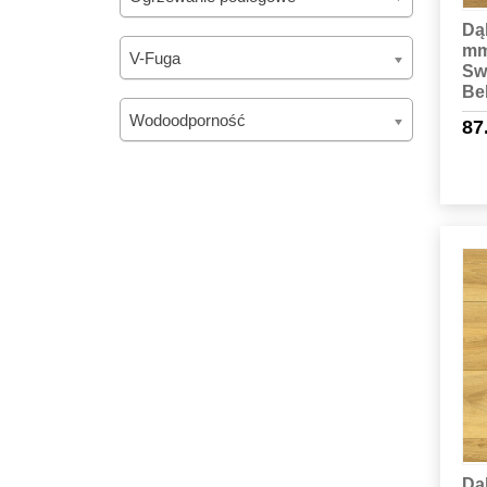
Dą
mm
V-Fuga
Sw
Bel
Wodoodporność
87
Dą