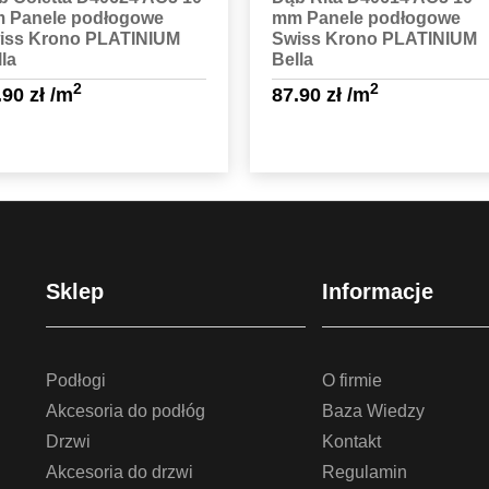
 Panele podłogowe
mm Panele podłogowe
iss Krono PLATINIUM
Swiss Krono PLATINIUM
la
Bella
2
2
.90
zł
/m
87.90
zł
/m
Sprawdź szczegóły
Sprawdź szczegóły
Sklep
Informacje
Podłogi
O firmie
Akcesoria do podłóg
Baza Wiedzy
Drzwi
Kontakt
Akcesoria do drzwi
Regulamin