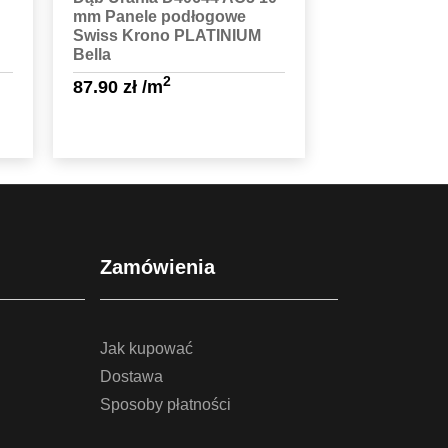
mm Panele podłogowe
Swiss Krono PLATINIUM
Bella
2
87.90
zł
/m
Sprawdź szczegóły
Zamówienia
Jak kupować
Dostawa
Sposoby płatności