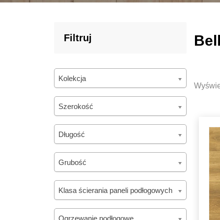
Filtruj
Bel
Kolekcja
Wyświet
Szerokość
Długość
Grubość
Klasa ścierania paneli podłogowych
Ogrzewanie podłogowe