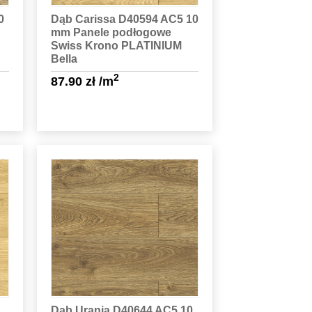
0
Dąb Carissa D40594 AC5 10
mm Panele podłogowe
Swiss Krono PLATINIUM
Bella
2
87.90
zł
/m
Sprawdź szczegóły
Dąb Urania D40644 AC5 10