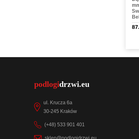
mm
Sw
Bel
87
ul. Krucza 6a
30-245 Kraków
(+48) 533 901 401
sklep@podlogidrzwi.eu