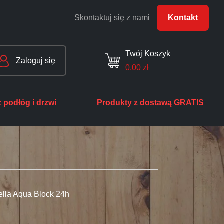
Skontaktuj się z nami
Kontakt
Twój Koszyk
Zaloguj się
0.00
zł
 podłóg i drzwi
Produkty z dostawą GRATIS
ella Aqua Block 24h