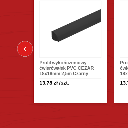
owy
Profil wykończeniowy
Pro
 CEZAR
ćwierćwałek PVC CEZAR
ćwi
rny
18x18mm 2,5m Czarny
18x
13.78
zł
/szt.
13
egóły
Sprawdź szczegóły