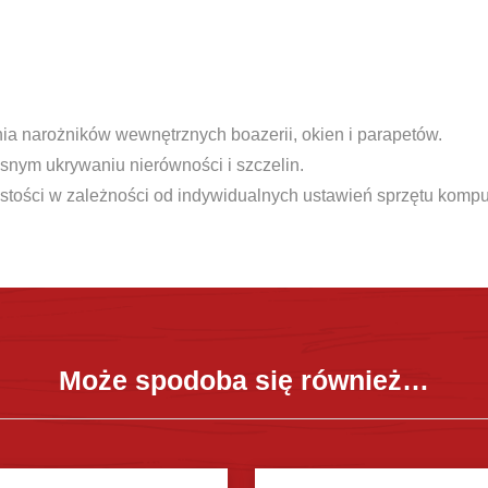
a narożników wewnętrznych boazerii, okien i parapetów.
snym ukrywaniu nierówności i szczelin.
stości w zależności od indywidualnych ustawień sprzętu komp
Może spodoba się również…