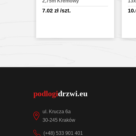
13x13mm 2,5m Mahoń
13
Cz
10.04
zł
/szt.
10
egóły
Sprawdź szczegóły
ul. Krucza 6a
30-245 Kraków
(+48) 533 901 401