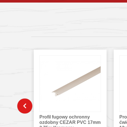
ronny
Profil wykończeniowy
Pro
PVC 17mm
ćwierćwałek CEZAR PVC
ćw