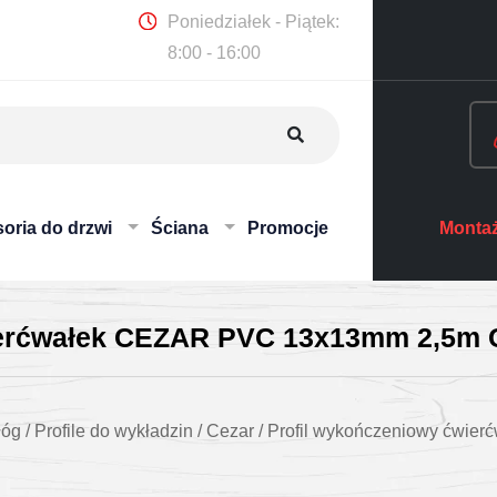
Poniedziałek - Piątek:
8:00 - 16:00
oria do drzwi
Ściana
Promocje
Montaż
ierćwałek CEZAR PVC 13x13mm 2,5m 
łóg
/
Profile do wykładzin
/
Cezar
/
Profil wykończeniowy ćwie