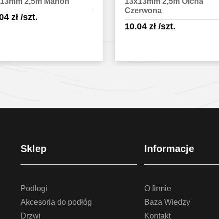
x13mm 2,5m Olcha
50mm + baza 21mm 0,9m
erwona
Złoty
.04
zł
/szt.
29.44
zł
/szt.
Sprawdź szczegóły
Sprawdź szczegóły
Sklep
Informacje
Podłogi
O firmie
Akcesoria do podłóg
Baza Wiedzy
Drzwi
Kontakt