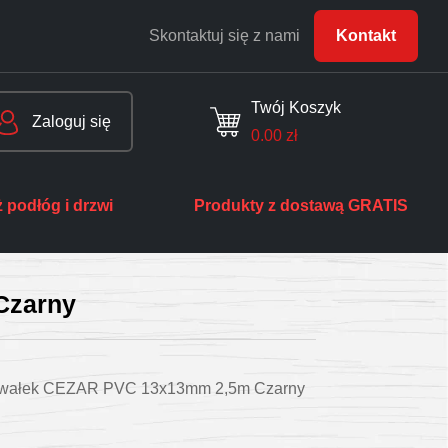
Skontaktuj się z nami
Kontakt
Twój Koszyk
Zaloguj się
0.00
zł
 podłóg i drzwi
Produkty z dostawą GRATIS
Czarny
rćwałek CEZAR PVC 13x13mm 2,5m Czarny