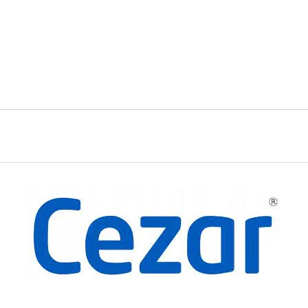
2,5m
Czarny