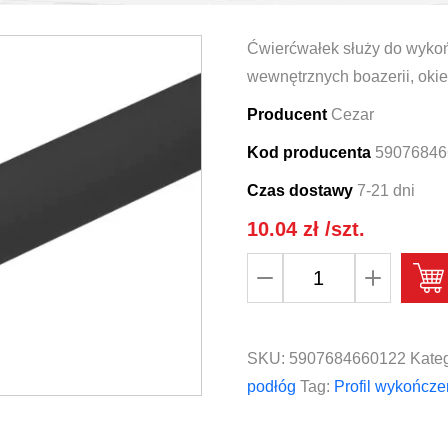
Ćwierćwałek służy do wyko
wewnętrznych boazerii, okie
Producent
Cezar
Kod producenta
59076846
Czas dostawy
7-21 dni
10.04
zł
/szt.
ilość
Profil
wykończeniowy
ćwierćwałek
SKU:
5907684660122
Kateg
CEZAR
podłóg
Tag:
Profil wykończ
PVC
13x13mm