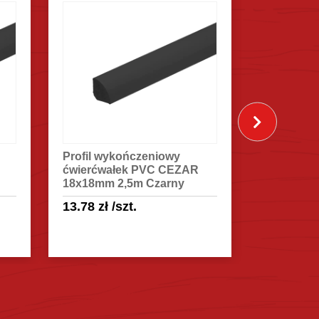
Profil wykończeniowy
Profil wy
ćwierćwałek PVC CEZAR
ćwierćwa
18x18mm 2,5m Czarny
18x18mm 
13.78
zł
/szt.
13.78
zł
/
Sprawdź szczegóły
Spra