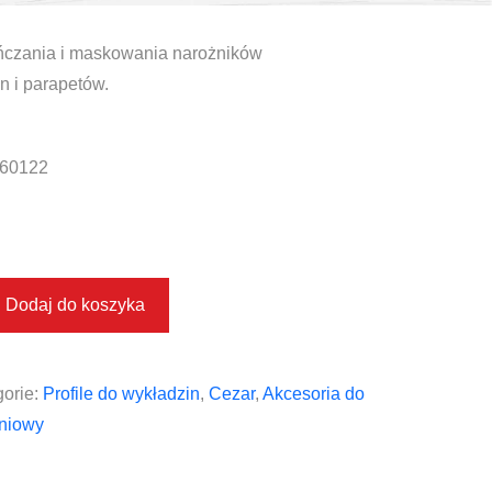
ńczania i maskowania narożników
n i parapetów.
60122
Dodaj do koszyka
orie:
Profile do wykładzin
,
Cezar
,
Akcesoria do
eniowy