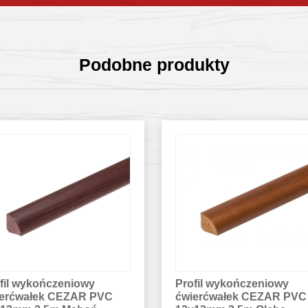
Podobne produkty
fil wykończeniowy
Profil do paneli ochronny
ierćwałek CEZAR PVC
wciskany aluminium ano