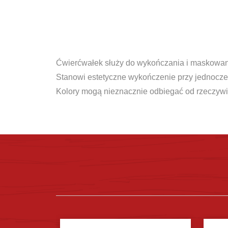
Ćwierćwałek służy do wykończania i maskowani
Stanowi estetyczne wykończenie przy jednocze
Kolory mogą nieznacznie odbiegać od rzeczywi