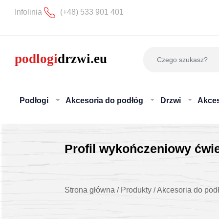
Infolinia
(+48) 533 901 401
Podłogi
Akcesoria do podłóg
Drzwi
Akces
Profil wykończeniowy ćw
Strona główna
/
Produkty
/
Akcesoria do pod