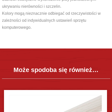
ukrywaniu nierówności i szczelin.
Kolory mogą nieznacznie odbiegać od rzeczywistości w
zależności od indywidualnych ustawień sprzętu
komputerowego.
Może spodoba się również…