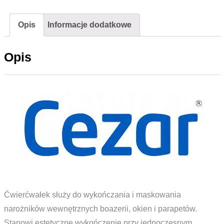
18x18mm
Opis
Informacje dodatkowe
2,5m
Jesion
Opis
Kaukaski
Ćwierćwałek służy do wykończania i maskowania
narożników wewnętrznych boazerii, okien i parapetów.
Stanowi estetyczne wykończenie przy jednoczesnym