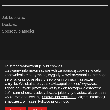
Jak kupować
Dostawa
Sposoby płatności
© 2022 by podlogidrzwi.eu
Realizacja:
www.wertui.pl
Ta strona wykorzystuje pliki cookies
Używamy informacji zapisanych za pomocą cookies w celu
Wszystkie prawa zastrzeżone
zapewnienia maksymalnej wygody w wykorzystaniu z naszego
Polityka prywatności
serwisu oraz do analizy przepływu informacji na naszej
witrynie. Wciskając przycisk „Akceptuj cookies” wyrażasz
zgodę na użycie przez nas wszystkich rodzajów ciasteczek.
Jeśli sam chcesz zadecydować, jakie typy ciasteczek zostaną
wykorzystane, wciśnij
„Ustawienia cookies”.
. Więcej informacji
znajdziesz w naszej
Polityce prywatności
Twój Koszyk
Zaloguj się