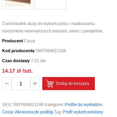
Ćwierćwałek służy do wykończania i maskowania
narożników wewnętrznych boazerii, okien i parapetów.
Producent
Cezar
Kod producenta
5907684621246
Czas dostawy
7-21 dni
14.17
zł
/szt.
ilość
Dodaj do koszyka
Profil
wykończeniowy
ćwierćwałek
SKU:
5907684621246
Kategorie:
Profile do wykładzin
,
PVC
Cezar
,
Akcesoria do podłóg
Tag:
Profil wykończeniowy
CEZAR