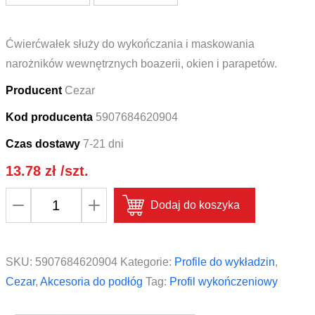
Ćwierćwałek służy do wykończania i maskowania
narożników wewnętrznych boazerii, okien i parapetów.
Producent
Cezar
Kod producenta
5907684620904
Czas dostawy
7-21 dni
13.78
zł
/szt.
ilość
Dodaj do koszyka
Profil
wykończeniowy
ćwierćwałek
SKU:
5907684620904
Kategorie:
Profile do wykładzin
,
PVC
Cezar
,
Akcesoria do podłóg
Tag:
Profil wykończeniowy
CEZAR
18x18mm