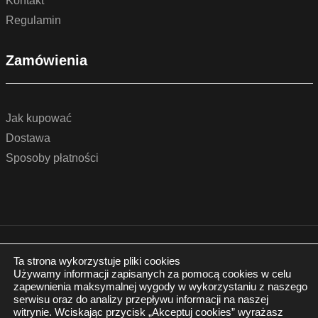
Kontakt
Regulamin
Zamówienia
Jak kupować
Dostawa
Sposoby płatności
© 2022 by podlogidrzwi.eu
Realizacja:
www.wertui.pl
Ta strona wykorzystuje pliki cookies
Używamy informacji zapisanych za pomocą cookies w celu
Wszystkie prawa zastrzeżone
zapewnienia maksymalnej wygody w wykorzystaniu z naszego
Polityka prywatności
serwisu oraz do analizy przepływu informacji na naszej
witrynie. Wciskając przycisk „Akceptuj cookies” wyrażasz