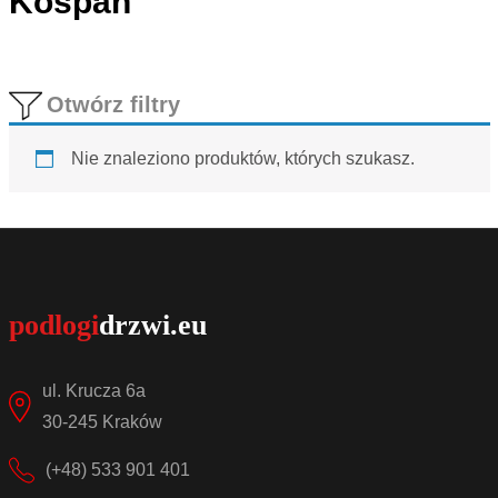
Kospan
Otwórz filtry
Nie znaleziono produktów, których szukasz.
ul. Krucza 6a
30-245 Kraków
(+48) 533 901 401