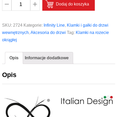
ilość
Dodaj do koszyka
Klamka
na
rozecie
SKU:
2724
Kategorie:
Infinity Line
,
Klamki i gałki do drzwi
okrągłej
wewnętrznych
,
Akcesoria do drzwi
Tag:
Klamki na rozecie
Infinity
okrągłej
Line
EVA
Opis
Informacje dodatkowe
KEVA
O
Opis
M700
Chrom
Mat