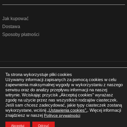
Jak kupować
Dostawa
Sposoby płatności
© 2022 by podlogidrzwi.eu
Realizacja:
www.wertui.pl
Ta strona wykorzystuje pliki cookies
Używamy informacji zapisanych za pomocą cookies w celu
Wszystkie prawa zastrzeżone
zapewnienia maksymalnej wygody w wykorzystaniu z naszego
Polityka prywatności
serwisu oraz do analizy przepływu informacji na naszej
witrynie. Wciskając przycisk „Akceptuj cookies” wyrażasz
zgodę na użycie przez nas wszystkich rodzajów ciasteczek.
Jeśli sam chcesz zadecydować, jakie typy ciasteczek zostaną
wykorzystane, wciśnij
„Ustawienia cookies”.
. Więcej informacji
znajdziesz w naszej
Polityce prywatności
Twój Koszyk
Zaloguj się
Akceptuj
Odrzuć