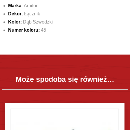
Marka:
Arbiton
Dekor:
Łącznik
Kolor:
Dąb Szwedzki
Numer koloru:
45
Może spodoba się również…