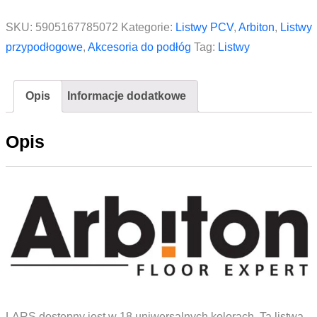
do
listwy
SKU:
5905167785072
Kategorie:
Listwy PCV
,
Arbiton
,
Listwy
Arbiton
przypodłogowe
,
Akcesoria do podłóg
Tag:
Listwy
LARS
44
Opis
Informacje dodatkowe
Dąb
Szwedzki
Opis
LARS dostępny jest w 18 uniwersalnych kolorach. Ta listwa