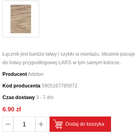
Łącznik jest bardzo łatwy i szybki w montażu. Idealnie pasuje
do listwy przypodłogowej LARS w tym samym kolorze.
Producent
Arbiton
Kod producenta
5905167785072
Czas dostawy
3 - 7 dni
6.90
zł
ilość
Dodaj do koszyka
Łącznik