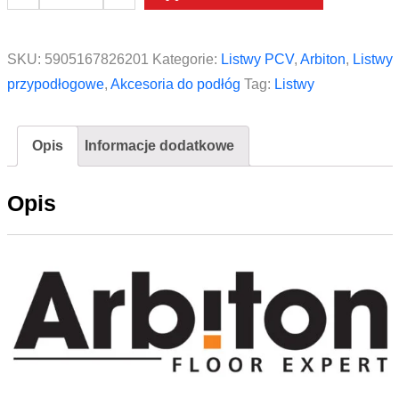
Łącznik
do
listwy
SKU:
5905167826201
Kategorie:
Listwy PCV
,
Arbiton
,
Listwy
Arbiton
przypodłogowe
,
Akcesoria do podłóg
Tag:
Listwy
Vigo
60
Opis
Informacje dodatkowe
Dąb
Bradford
Opis
112