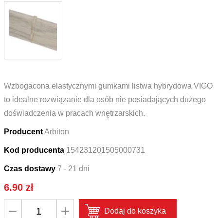
Wzbogacona elastycznymi gumkami listwa hybrydowa VIGO
to idealne rozwiązanie dla osób nie posiadających dużego
doświadczenia w pracach wnętrzarskich.
Producent
Arbiton
Kod producenta
154231201505000731
Czas dostawy
7 - 21 dni
6.90
zł
ilość
Dodaj do koszyka