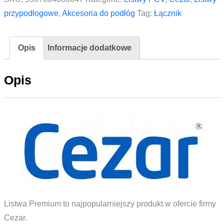
przypodłogowej
przypodłogowe
,
Akcesoria do podłóg
Tag:
Łącznik
Premium
mat
Opis
Informacje dodatkowe
CEZAR
Dąb
Opis
Labrador
2szt.
Listwa Premium to najpopularniejszy produkt w ofercie firmy
Cezar.