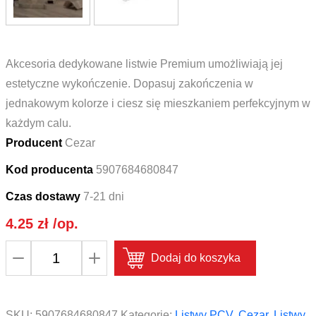
Akcesoria dedykowane listwie Premium umożliwiają jej
estetyczne wykończenie. Dopasuj zakończenia w
jednakowym kolorze i ciesz się mieszkaniem perfekcyjnym w
każdym calu.
Producent
Cezar
Kod producenta
5907684680847
Czas dostawy
7-21 dni
4.25
zł
/op.
ilość
Dodaj do koszyka
Łącznik
do
listwy
SKU:
5907684680847
Kategorie:
Listwy PCV
,
Cezar
,
Listwy