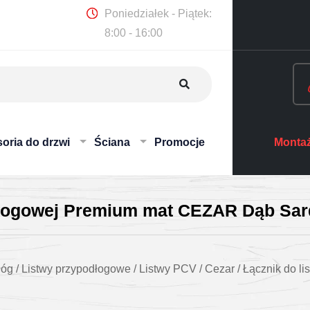
Poniedziałek - Piątek:
8:00 - 16:00
oria do drzwi
Ściana
Promocje
Montaż
dłogowej Premium mat CEZAR Dąb Sard
łóg
/
Listwy przypodłogowe
/
Listwy PCV
/
Cezar
/
Łącznik do l