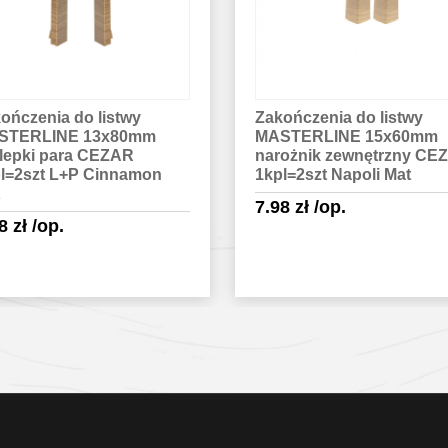
ończenia do listwy
Zakończenia do listwy
STERLINE 15x60mm
MASTERLINE 13x80mm
ożnik zewnętrzny CEZAR
narożnik zewnętrzny CE
l=2szt Napoli Mat
1kpl=2szt Irlandia Mat
98
zł
/op.
9.78
zł
/op.
Sprawdź szczegóły
Sprawdź szczegóły