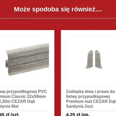
Może spodoba się również…
lepka lewa i prawa do
Narożnik wewnętrzny do
twy przypodłogowej
listwy przypodłogowej
emium mat CEZAR Dąb
Premium mat CEZAR Dą
dynia 2szt.
Sardynia 2szt.
25
zł
/op.
4.70
zł
/op.