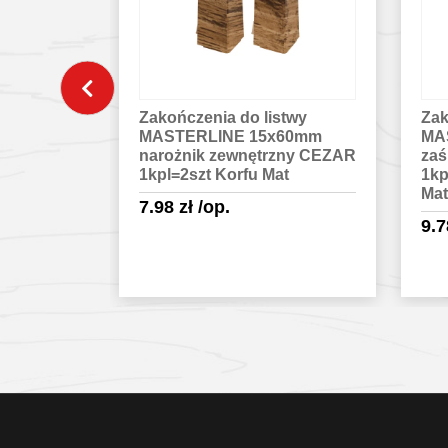
stwy
Zakończenia do listwy
Zak
60mm
MASTERLINE 13x80mm
MA
zny CEZAR
zaślepki para CEZAR
nar
t
1kpl=2szt L+P Cinnamon
1kp
Mat
7.
9.78
zł
/op.
egóły
Sprawdź szczegóły