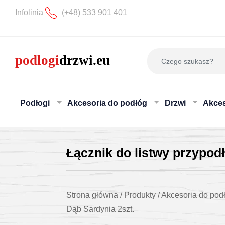
Infolinia
(+48) 533 901 401
Podłogi
Akcesoria do podłóg
Drzwi
Akces
Łącznik do listwy przypo
Strona główna
/
Produkty
/
Akcesoria do pod
Dąb Sardynia 2szt.