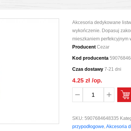
Akcesoria dedykowane listw
wykończenie. Dopasuj zakoń
mieszkaniem perfekcyjnym 
Producent
Cezar
Kod producenta
59076846
Czas dostawy
7-21 dni
4.25
zł
/op.
ilość
Łącznik
do
listwy
SKU:
5907684648335
Kateg
przypodłogowej
przypodłogowe
,
Akcesoria d