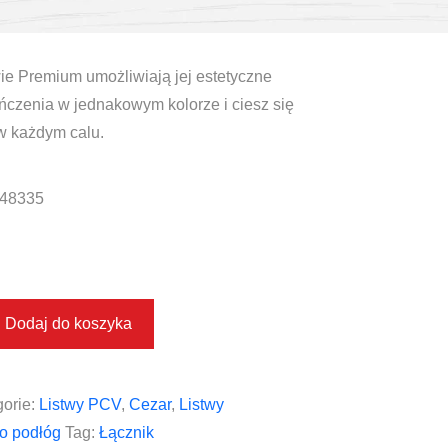
ie Premium umożliwiają jej estetyczne
czenia w jednakowym kolorze i ciesz się
w każdym calu.
48335
Dodaj do koszyka
orie:
Listwy PCV
,
Cezar
,
Listwy
o podłóg
Tag:
Łącznik