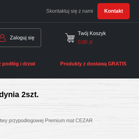
Skontaktuj się z nami
Kontakt
Twój Koszyk
Zaloguj się
0.00
zł
 podłóg i drzwi
Produkty z dostawą GRATIS
ynia 2szt.
istwy przypodłogowej Premium mat CEZAR