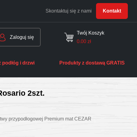
Skontaktuj się z nami
Kontakt
Twój Koszyk
Zaloguj się
0.00
zł
 podłóg i drzwi
Produkty z dostawą GRATIS
osario 2szt.
istwy przypodłogowej Premium mat CEZAR