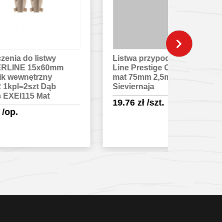
Listwa przypodłogowa Hi-
Zakończen
Line Prestige CEZAR PVC
MASTERL
mat 75mm 2,5m Sosna
zaślepki
Sieviernaja
1kpl=2szt
Sande EX
19.76
zł
/szt.
9.78
zł
/o
Sprawdź szczegóły
Spra