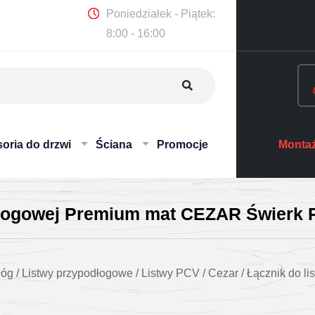
Poniedziałek - Piątek:
8:00 - 16:00
oria do drzwi
Ściana
Promocje
Montaż
dłogowej Premium mat CEZAR Świerk R
łóg
/
Listwy przypodłogowe
/
Listwy PCV
/
Cezar
/
Łącznik do l