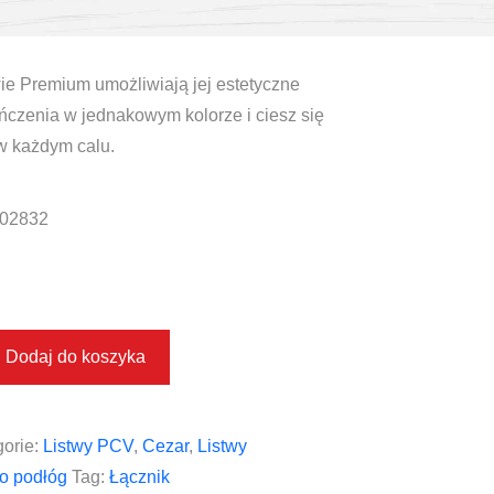
ie Premium umożliwiają jej estetyczne
czenia w jednakowym kolorze i ciesz się
w każdym calu.
02832
Dodaj do koszyka
orie:
Listwy PCV
,
Cezar
,
Listwy
o podłóg
Tag:
Łącznik