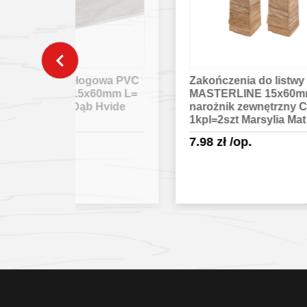
gowa PVC
Zakończenia do listwy
Zak
60mm L=
MASTERLINE 15x60mm
MA
 Hvide
narożnik zewnętrzny CEZAR
łąc
1kpl=2szt Marsylia Mat
Irl
7.98
zł
/op.
7.
egóły
Sprawdź szczegóły