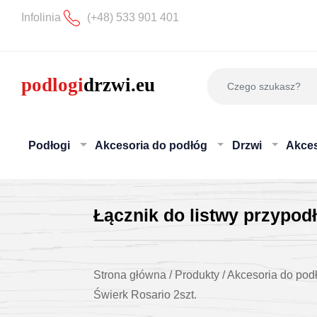
Infolinia
(+48) 533 901 401
Podłogi
Akcesoria do podłóg
Drzwi
Akces
Łącznik do listwy przypo
Strona główna
/
Produkty
/
Akcesoria do pod
Świerk Rosario 2szt.