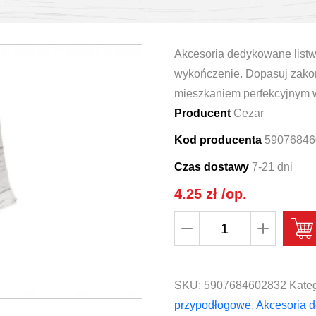
Akcesoria dedykowane listw
wykończenie. Dopasuj zakoń
mieszkaniem perfekcyjnym 
Producent
Cezar
Kod producenta
59076846
Czas dostawy
7-21 dni
4.25
zł
/op.
ilość
Łącznik
do
listwy
SKU:
5907684602832
Kateg
przypodłogowej
przypodłogowe
,
Akcesoria d