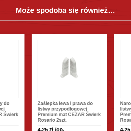
Może spodoba się również…
lepka lewa i prawa do
Narożnik wewnętrzny do
twy przypodłogowej
listwy przypodłogowej
mium mat CEZAR Świerk
Premium mat CEZAR Świ
ario 2szt.
Rosario 2szt.
25
zł
/op.
4.25
zł
/op.