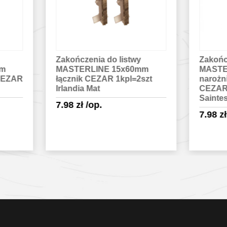
ończenia do listwy
Zakończenia do listwy
STERLINE 15x60mm
MASTERLINE 15x60mm
znik CEZAR 1kpl=2szt
narożnik wewnętrzny
andia Mat
CEZAR 1kpl=2szt Dąb
Saintes EXEI115 Mat
98
zł
/op.
7.98
zł
/op.
Sprawdź szczegóły
Sprawdź szczegóły