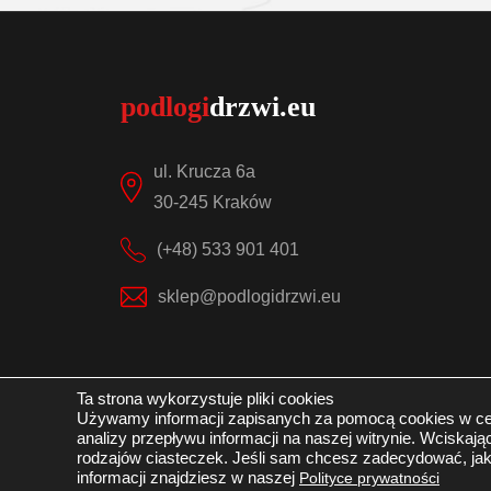
ul. Krucza 6a
30-245 Kraków
(+48) 533 901 401
sklep@podlogidrzwi.eu
Ta strona wykorzystuje pliki cookies
Używamy informacji zapisanych za pomocą cookies w ce
© 2022 by podlogidrzwi.eu
Wszystkie prawa za
analizy przepływu informacji na naszej witrynie. Wciska
rodzajów ciasteczek. Jeśli sam chcesz zadecydować, jak
informacji znajdziesz w naszej
Polityce prywatności