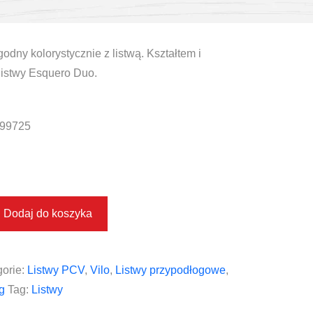
godny kolorystycznie z listwą. Kształtem i
istwy Esquero Duo.
99725
Dodaj do koszyka
orie:
Listwy PCV
,
Vilo
,
Listwy przypodłogowe
,
g
Tag:
Listwy