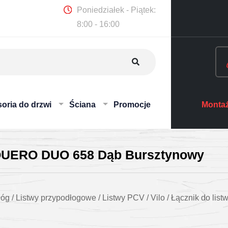
Poniedziałek - Piątek:
8:00 - 16:00
oria do drzwi
Ściana
Promocje
Montaż
ESQUERO DUO 658 Dąb Bursztynowy
łóg
/
Listwy przypodłogowe
/
Listwy PCV
/
Vilo
/
Łącznik do li