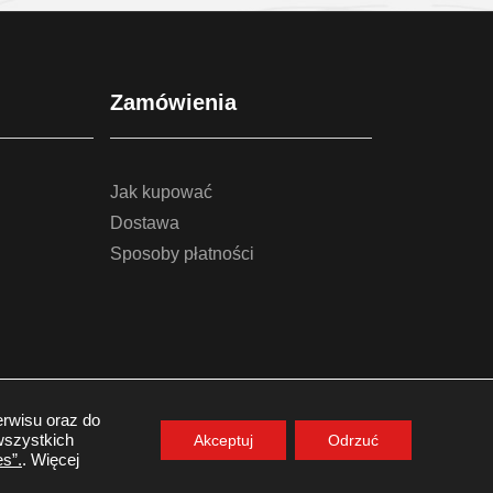
Zamówienia
Jak kupować
Dostawa
Sposoby płatności
rwisu oraz do
Realizacja:
www.wertui.pl
wszystkich
Akceptuj
Odrzuć
s”.
. Więcej