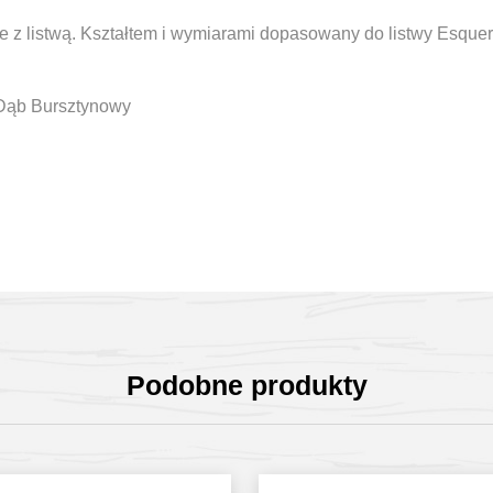
ie z listwą. Kształtem i wymiarami dopasowany do listwy Esque
Dąb Bursztynowy
Podobne produkty