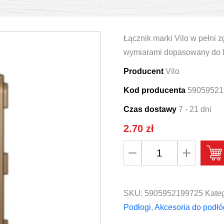
Łącznik marki Vilo w pełni z
wymiarami dopasowany do l
Producent
Vilo
Kod producenta
59059521
Czas dostawy
7 - 21 dni
2.70
zł
ilość
Łącznik
do
listwy
SKU:
5905952199725
Kateg
Vilo
Podłogi
,
Akcesoria do podłó
ESQUERO