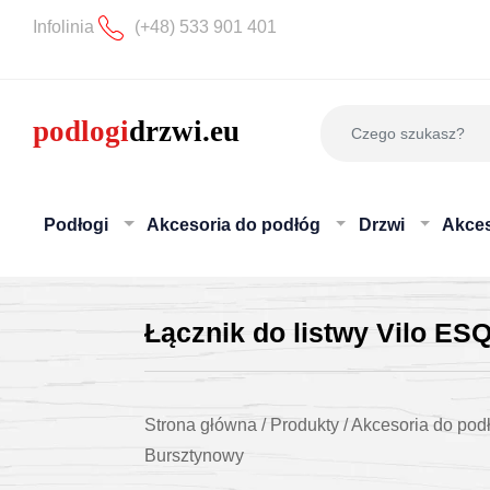
Infolinia
(+48) 533 901 401
Podłogi
Akcesoria do podłóg
Drzwi
Akces
Łącznik do listwy Vilo 
Strona główna
/
Produkty
/
Akcesoria do pod
Bursztynowy