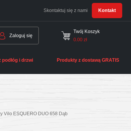
Skontaktuj się z nami
Kontakt
Twój Koszyk
Zaloguj się
0.00
zł
 podłóg i drzwi
Produkty z dostawą GRATIS
stwy Vilo ESQUERO DUO 658 Dąb