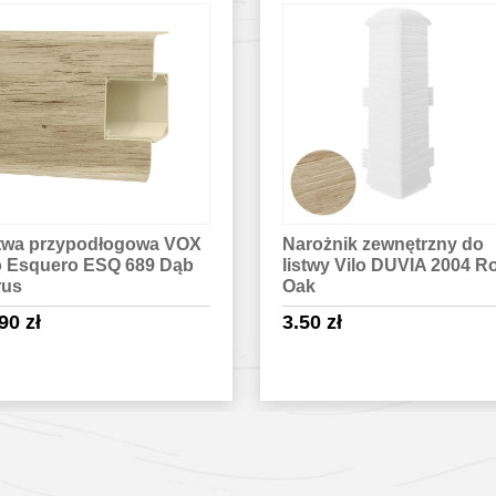
ożnik zewnętrzny do
Listwa przypodłogowa Vi
twy Vilo DUVIA 2004 Rock
ESQUERO DUO 651 Arge
k
18.50
zł
50
zł
Sprawdź szczegóły
Sprawdź szczegóły