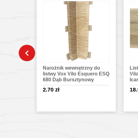
zny do
Listwa przypodłogowa VOX
Nar
squero ESQ
Vilo Esquero ESQ 689 Dąb
lis
owy
Icarus
Oa
18.90
zł
3.
egóły
Sprawdź szczegóły