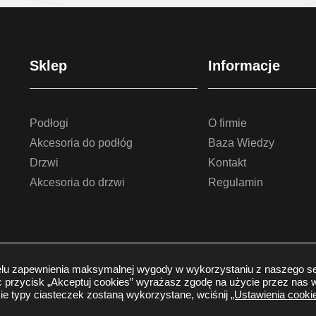
Sklep
Informacje
Podłogi
O firmie
Akcesoria do podłóg
Baza Wiedzy
Drzwi
Kontakt
Akcesoria do drzwi
Regulamin
lu zapewnienia maksymalnej wygody w wykorzystaniu z naszego se
strzeżone
-
Polityka prywatności
jąc przycisk „Akceptuj cookies” wyrażasz zgodę na użycie przez nas 
ie typy ciasteczek zostaną wykorzystane, wciśnij
„Ustawienia cookie