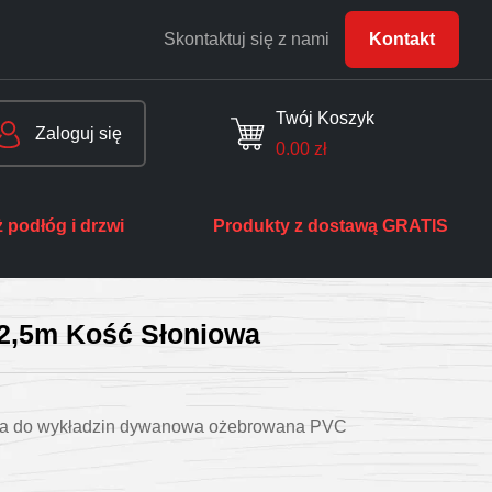
Skontaktuj się z nami
Kontakt
Twój Koszyk
Zaloguj się
0.00
zł
 podłóg i drzwi
Produkty z dostawą GRATIS
2,5m Kość Słoniowa
wa do wykładzin dywanowa ożebrowana PVC