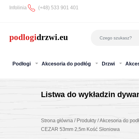
Infolinia
(+48) 533 901 401
Podłogi
Akcesoria do podłóg
Drzwi
Akces
Listwa do wykładzin dyw
Strona główna
/
Produkty
/
Akcesoria do pod
CEZAR 53mm 2,5m Kość Słoniowa