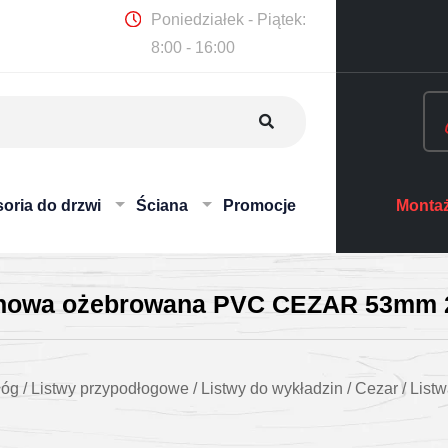
Poniedziałek - Piątek:
8:00 - 16:00
oria do drzwi
Ściana
Promocje
Montaż
anowa ożebrowana PVC CEZAR 53mm 
łóg
/
Listwy przypodłogowe
/
Listwy do wykładzin
/
Cezar
/
List