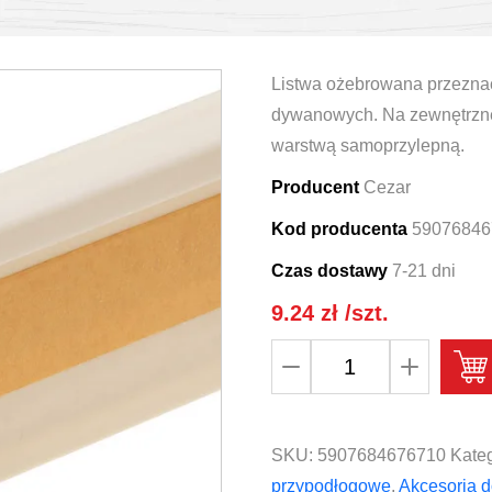
Listwa ożebrowana przeznac
dywanowych. Na zewnętrznej
warstwą samoprzylepną.
Producent
Cezar
Kod producenta
59076846
Czas dostawy
7-21 dni
9.24
zł
/szt.
ilość
Listwa
do
wykładzin
SKU:
5907684676710
Kateg
dywanowa
przypodłogowe
,
Akcesoria d