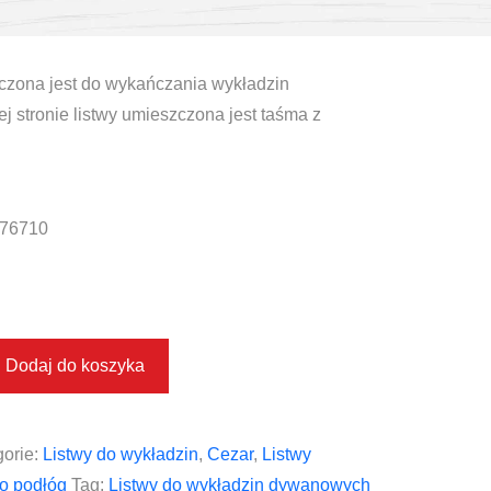
zona jest do wykańczania wykładzin
 stronie listwy umieszczona jest taśma z
76710
Dodaj do koszyka
orie:
Listwy do wykładzin
,
Cezar
,
Listwy
o podłóg
Tag:
Listwy do wykładzin dywanowych