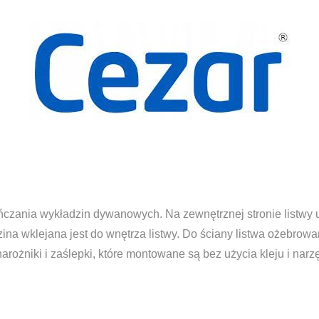
czania wykładzin dywanowych. Na zewnętrznej stronie listwy 
na wklejana jest do wnętrza listwy. Do ściany listwa ożebrowa
arożniki i zaślepki, które montowane są bez użycia kleju i narz