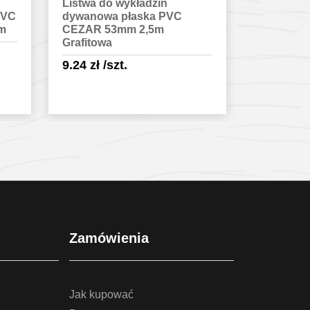
Listwa do wykładzin
Listwa do
dywanowa ożebrowana PVC
dywanowa
CEZAR 53mm 2,5m Karmel
CEZAR 53
9.24
zł
/szt.
9.24
zł
/s
Sprawdź szczegóły
Spra
Zamówienia
Jak kupować