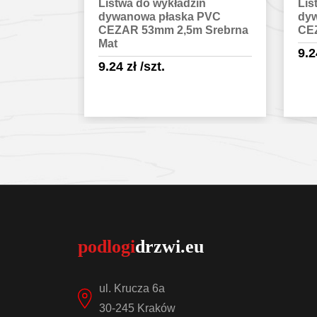
in
Listwa do wykładzin
Lis
 PVC
dywanowa ożebrowana PVC
dy
 Srebrna
CEZAR 53mm 2,5m Srebrna
CE
9.24
zł
/szt.
9.
egóły
Sprawdź szczegóły
ul. Krucza 6a
30-245 Kraków