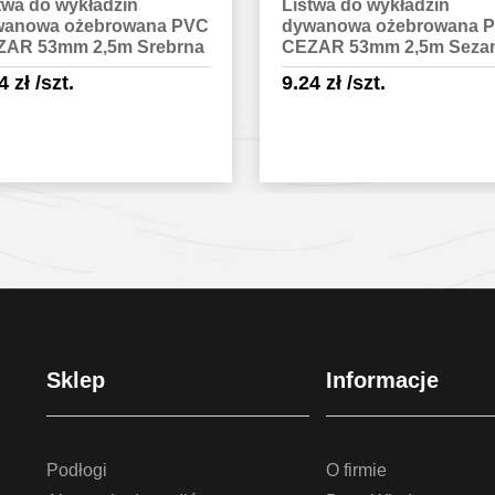
twa do wykładzin
Listwa do wykładzin
wanowa ożebrowana PVC
dywanowa płaska PVC
ZAR 53mm 2,5m Sezam
CEZAR 53mm 2,5m
Grafitowa
24
zł
/szt.
9.24
zł
/szt.
Sprawdź szczegóły
Sprawdź szczegóły
Sklep
Informacje
Podłogi
O firmie