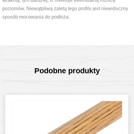
terakotą, tym bardziej, iż niweluje ewentualną różnicę
poziomów. Niewątpliwą zaletą tego profilu jest niewidoczny
sposób mocowania do podłoża.
Podobne produkty