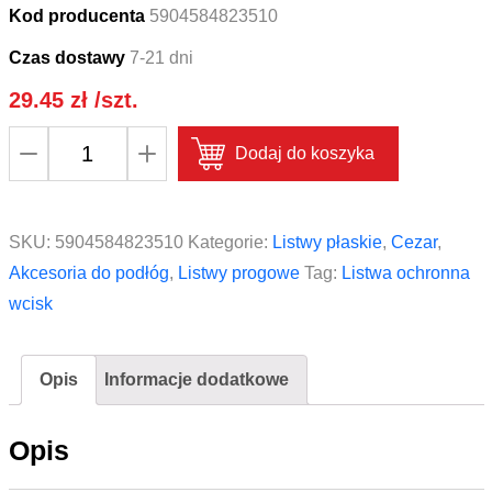
Kod producenta
5904584823510
Czas dostawy
7-21 dni
29.45
zł
/szt.
ilość
Dodaj do koszyka
Listwa
ochronna
AL
SKU:
5904584823510
Kategorie:
Listwy płaskie
,
Cezar
,
wcisk
Akcesoria do podłóg
,
Listwy progowe
Tag:
Listwa ochronna
płaski
wcisk
35mm
CEZAR
Opis
Informacje dodatkowe
L=
0,90m
Opis
Dąb
Glina