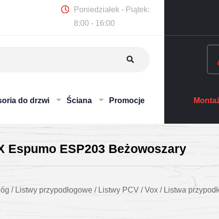
Poniedziałek - Piątek:
8:00 - 16:00
oria do drzwi
Ściana
Promocje
Montaż
OX Espumo ESP203 Beżowoszary
łóg
/
Listwy przypodłogowe
/
Listwy PCV
/
Vox
/
Listwa przypo