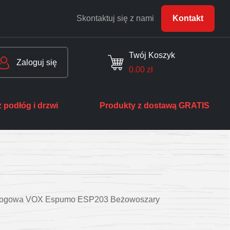
Skontaktuj się z nami
Kontakt
Twój Koszyk
Zaloguj się
0.00
zł
 podłóg i drzwi
Produkty z dostawą GRATIS
dłogowa VOX Espumo ESP203 Beżowoszary