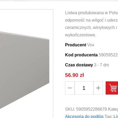
Listwa produkowana w Polsc
odporność na wilgoć i uderz
ceramicznych, winylowych 
wykończeniowe.
Producent
Vox
Kod producenta
59059522
Czas dostawy
3 - 7 dni
56.90
zł
ilość
Listwa
przypodłogowa
VOX
SKU:
5905952286678
Kateg
Espumo
Akcesoria do podłóg
Tag:
Li