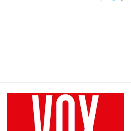
ESP203
Beżowoszary