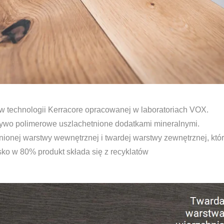
 technologii Kerracore opracowanej w laboratoriach VOX.
zywo polimerowe uszlachetnione dodatkami mineralnymi.
ionej warstwy wewnętrznej i twardej warstwy zewnętrznej, któ
ko w 80% produkt składa się z recyklatów