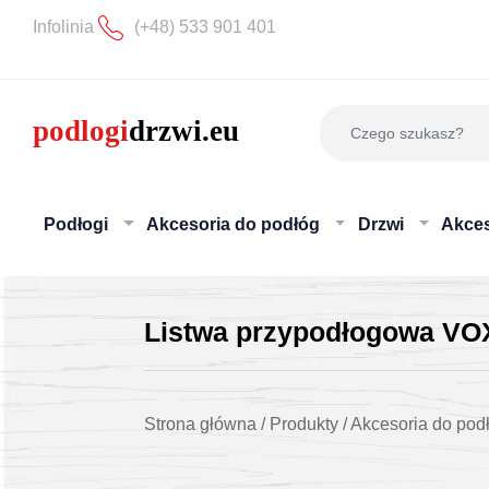
Infolinia
(+48) 533 901 401
Podłogi
Akcesoria do podłóg
Drzwi
Akces
Listwa przypodłogowa V
Strona główna
/
Produkty
/
Akcesoria do pod