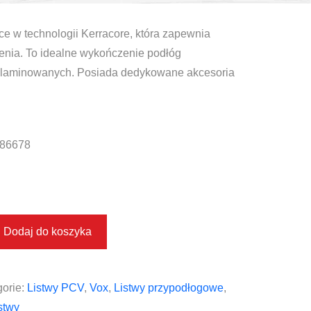
e w technologii Kerracore, która zapewnia
enia. To idealne wykończenie podłóg
i laminowanych. Posiada dedykowane akcesoria
86678
Dodaj do koszyka
orie:
Listwy PCV
,
Vox
,
Listwy przypodłogowe
,
stwy