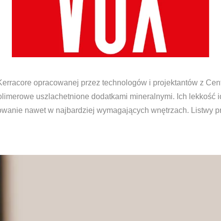
erracore opracowanej przez technologów i projektantów z Cen
imerowe uszlachetnione dodatkami mineralnymi. Ich lekkość i
sowanie nawet w najbardziej wymagających wnętrzach. Listwy pr