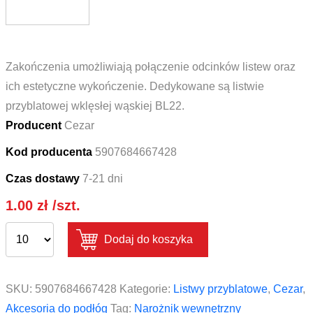
Zakończenia umożliwiają połączenie odcinków listew oraz
ich estetyczne wykończenie. Dedykowane są listwie
przyblatowej wklęsłej wąskiej BL22.
Producent
Cezar
Kod producenta
5907684667428
Czas dostawy
7-21 dni
1.00
zł
/szt.
Dodaj do koszyka
SKU:
5907684667428
Kategorie:
Listwy przyblatowe
,
Cezar
,
Akcesoria do podłóg
Tag:
Narożnik wewnętrzny