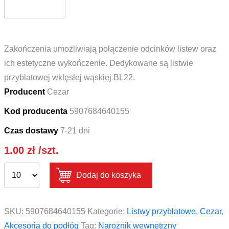
Zakończenia umożliwiają połączenie odcinków listew oraz
ich estetyczne wykończenie. Dedykowane są listwie
przyblatowej wklęsłej wąskiej BL22.
Producent
Cezar
Kod producenta
5907684640155
Czas dostawy
7-21 dni
1.00
zł
/szt.
Dodaj do koszyka
SKU:
5907684640155
Kategorie:
Listwy przyblatowe
,
Cezar
,
Akcesoria do podłóg
Tag:
Narożnik wewnętrzny