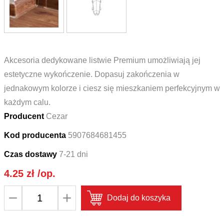
Akcesoria dedykowane listwie Premium umożliwiają jej
estetyczne wykończenie. Dopasuj zakończenia w
jednakowym kolorze i ciesz się mieszkaniem perfekcyjnym w
każdym calu.
Producent
Cezar
Kod producenta
5907684681455
Czas dostawy
7-21 dni
4.25
zł
/op.
ilość
Dodaj do koszyka
Narożnik
wewnętrzny