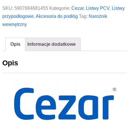
do
SKU:
5907684681455
Kategorie:
Cezar
,
Listwy PCV
,
Listwy
listwy
przypodłogowe
,
Akcesoria do podłóg
Tag:
Narożnik
przypodłogowej
wewnętrzny
Premium
mat
Opis
Informacje dodatkowe
CEZAR
Aluminium
Opis
Szczotkowane
2szt.