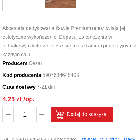
Akcesoria dedykowane listwie Premium umożliwiają jej
estetyczne wykończenie. Dopasuj zakończenia w
jednakowym kolorze i ciesz się mieszkaniem perfekcyjnym w
każdym calu.
Producent
Cezar
Kod producenta
5907684648403
Czas dostawy
7-21 dni
4.25
zł
/op.
ilość
Dodaj do koszyka
Narożnik
wewnętrzny
do
SKU:
5907684648403
Kategorie:
Listwy PCV
,
Cezar
,
Listwy