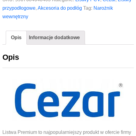
listwy
przypodłogowe
,
Akcesoria do podłóg
Tag:
Narożnik
przypodłogowej
wewnętrzny
Premium
mat
Opis
Informacje dodatkowe
CEZAR
Dąb
Opis
Congo
2szt.
Listwa Premium to najpopularniejszy produkt w ofercie firmy