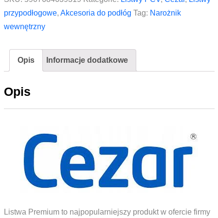
listwy
przypodłogowe
,
Akcesoria do podłóg
Tag:
Narożnik
przypodłogowej
wewnętrzny
Premium
mat
Opis
Informacje dodatkowe
CEZAR
Dąb
Opis
Country
2szt.
Listwa Premium to najpopularniejszy produkt w ofercie firmy