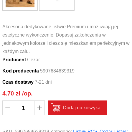
Akcesoria dedykowane listwie Premium umożliwiają jej
estetyczne wykończenie. Dopasuj zakończenia w
jednakowym kolorze i ciesz się mieszkaniem perfekcyjnym w
każdym calu.
Producent
Cezar
Kod producenta
5907684639319
Czas dostawy
7-21 dni
4.70
zł
/op.
ilość
Dodaj do koszyka
Narożnik
wewnętrzny
do
SKU:
5907684639319
Kategorie:
Listwy PCV
,
Cezar
,
Listwy