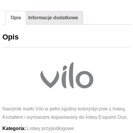
Vilo
ESQUERO
Opis
Informacje dodatkowe
DUO
651
Opis
Argento
Narożnik marki Vilo w pełni zgodny kolorystycznie z listwą.
Kształtem i wymiarami dopasowany do listwy Esquero Duo.
Kategoria:
Listwy przypodłogowe