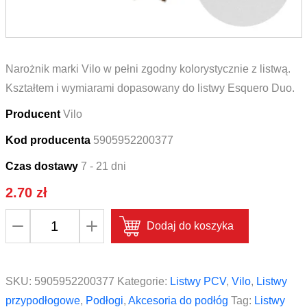
Narożnik marki Vilo w pełni zgodny kolorystycznie z listwą.
Kształtem i wymiarami dopasowany do listwy Esquero Duo.
Producent
Vilo
Kod producenta
5905952200377
Czas dostawy
7 - 21 dni
2.70
zł
ilość
Dodaj do koszyka
Narożnik
wewnętrzny
do
SKU:
5905952200377
Kategorie:
Listwy PCV
,
Vilo
,
Listwy
listwy
przypodłogowe
,
Podłogi
,
Akcesoria do podłóg
Tag:
Listwy