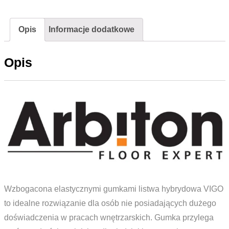
Arbiton
LARS
Opis
Informacje dodatkowe
137
Dąb
Opis
Selma
Wzbogacona elastycznymi gumkami listwa hybrydowa VIGO
to idealne rozwiązanie dla osób nie posiadających dużego
doświadczenia w pracach wnętrzarskich. Gumka przylega