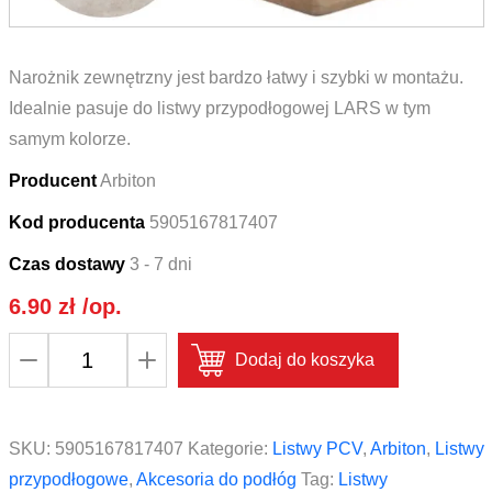
Narożnik zewnętrzny jest bardzo łatwy i szybki w montażu.
Idealnie pasuje do listwy przypodłogowej LARS w tym
samym kolorze.
Producent
Arbiton
Kod producenta
5905167817407
Czas dostawy
3 - 7 dni
6.90
zł
/op.
ilość
Dodaj do koszyka
Narożnik
zewnętrzny
do
SKU:
5905167817407
Kategorie:
Listwy PCV
,
Arbiton
,
Listwy
listwy
przypodłogowe
,
Akcesoria do podłóg
Tag:
Listwy