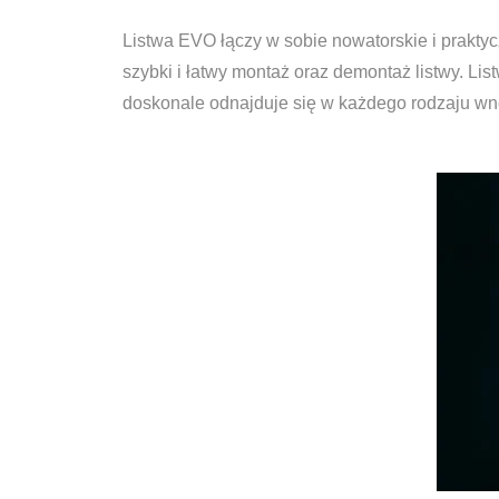
Listwa EVO łączy w sobie nowatorskie i praktyc
szybki i łatwy montaż oraz demontaż listwy. L
doskonale odnajduje się w każdego rodzaju wnęt