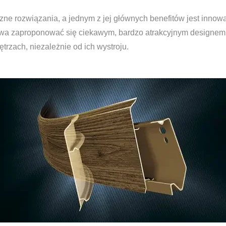
zne rozwiązania, a jednym z jej głównych benefitów jest innowa
istwa zaproponować się ciekawym, bardzo atrakcyjnym designem 
rzach, niezależnie od ich wystroju.