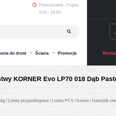
Poniedziałek - Piątek:
8:00 - 16:00
oria do drzwi
Ściana
Promocje
Montaż
istwy KORNER Evo LP70 018 Dąb Past
łóg
/
Listwy przypodłogowe
/
Listwy PCV
/
Korner
/
Narożnik ze