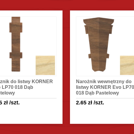
znik do listwy KORNER
Narożnik wewnętrzny do
 LP70 018 Dąb
listwy KORNER Evo LP7
telowy
018 Dąb Pastelowy
65
zł
/szt.
2.65
zł
/szt.