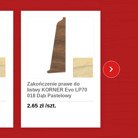
Zakończenie prawe do
Listwa pr
0
listwy KORNER Evo LP70
KORNER E
018 Dąb Pastelowy
Pastelowy
2.65
zł
/szt.
15.45
zł
/