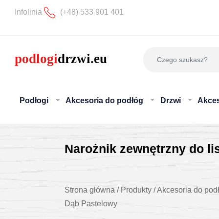
Infolinia
(+48) 533 901 401
Podłogi
Akcesoria do podłóg
Drzwi
Akces
Narożnik zewnętrzny do l
Strona główna
/
Produkty
/
Akcesoria do pod
Dąb Pastelowy