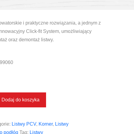
watorskie i praktyczne rozwiązania, a jednym z
innowacyjny Click-fit System, umożliwiający
taż oraz demontaż listwy.
99060
Dodaj do koszyka
orie:
Listwy PCV
,
Korner
,
Listwy
o podłóg
Tag:
Listwy