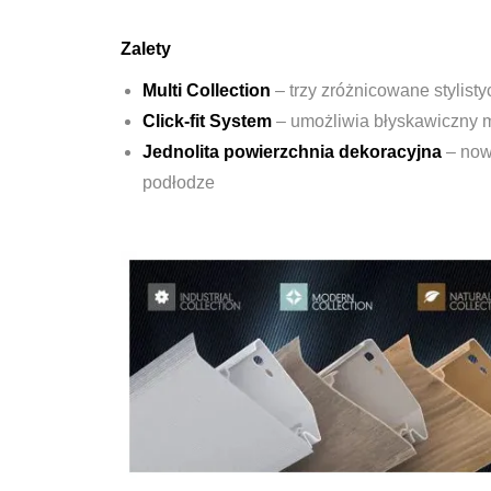
Zalety
Multi Collection
– trzy zróżnicowane stylist
Click-fit System
– umożliwia błyskawiczny m
Jednolita powierzchnia dekoracyjna
– nowo
podłodze