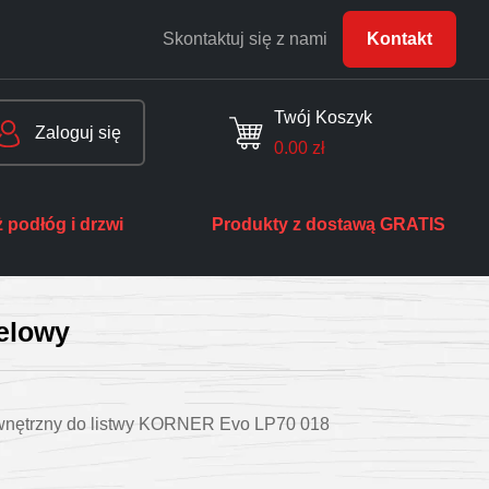
Skontaktuj się z nami
Kontakt
Twój Koszyk
Zaloguj się
0.00
zł
 podłóg i drzwi
Produkty z dostawą GRATIS
elowy
wnętrzny do listwy KORNER Evo LP70 018