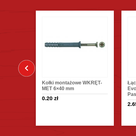
o listwy
Kołki montażowe WKRĘT-
Łąc
 018 Dąb
MET 6×40 mm
Evo
Pas
0.20
zł
2.