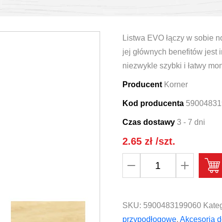
Listwa EVO łączy w sobie no
jej głównych benefitów jest 
niezwykle szybki i łatwy mon
Producent
Korner
Kod producenta
59004831
Czas dostawy
3 - 7 dni
2.65
zł
/szt.
ilość
Narożnik
zewnętrzny
do
SKU:
5900483199060
Kateg
listwy
przypodłogowe
,
Akcesoria d