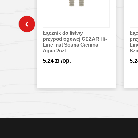
zny do
Łącznik do listwy
Łąc
owej
przypodłogowej CEZAR Hi-
prz
t Dąb
Line mat Sosna Ciemna
Lin
Agas 2szt.
Szc
5.24
zł
/op.
5.
egóły
Sprawdź szczegóły