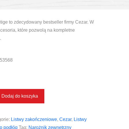
stige to zdecydowany bestseller firmy Cezar. W
kcesoria, które pozwolą na kompletne
.
53568
Dodaj do koszyka
orie:
Listwy zakończeniowe
,
Cezar
,
Listwy
o podłóg
Tag:
Narożnik zewnętrzny