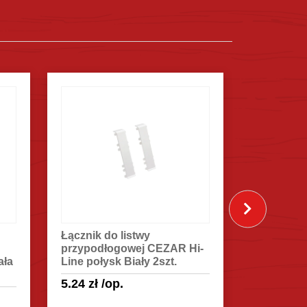
Łącznik do listwy
Narożnik 
przypodłogowej CEZAR Hi-
listwy pr
ała
Line połysk Biały 2szt.
CEZAR Hi-
2szt.
5.24
zł
/op.
5.24
zł
/o