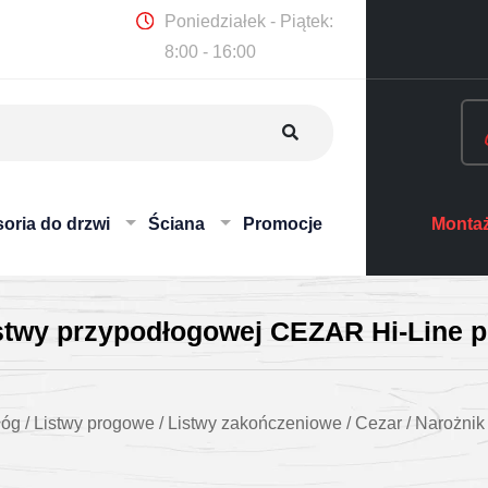
Poniedziałek - Piątek:
8:00 - 16:00
oria do drzwi
Ściana
Promocje
Montaż
stwy przypodłogowej CEZAR Hi-Line po
łóg
/
Listwy progowe
/
Listwy zakończeniowe
/
Cezar
/
Narożnik