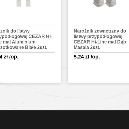
znik do listwy
Narożnik zewnętrzny do
ypodłogowej CEZAR Hi-
listwy przypodłogowej
e mat Aluminium
CEZAR Hi-Line mat Dąb
zotkowane Białe 2szt.
Masala 2szt.
24
zł
/op.
5.24
zł
/op.
Sprawdź szczegóły
Sprawdź szczegóły