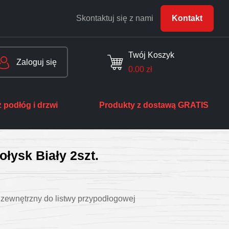
Skontaktuj się z nami
Kontakt
Twój Koszyk
Zaloguj się
0.00
zł
 podłóg i drzwi
Produkty z dostawą GRATIS
łysk Biały 2szt.
 zewnętrzny do listwy przypodłogowej