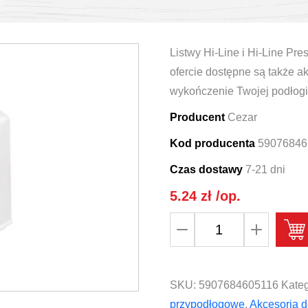
Listwy Hi-Line i Hi-Line Pre
ofercie dostępne są także a
wykończenie Twojej podłogi
Producent
Cezar
Kod producenta
59076846
Czas dostawy
7-21 dni
5.24
zł
/op.
ilość
Narożnik
zewnętrzny
do
SKU:
5907684605116
Kateg
listwy
przypodłogowe
,
Akcesoria d