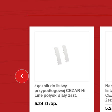
awa do
Łącznik do listwy
Nar
owej
przypodłogowej CEZAR Hi-
lis
ysk Biała
Line połysk Biały 2szt.
CEZ
2sz
5.24
zł
/op.
5.