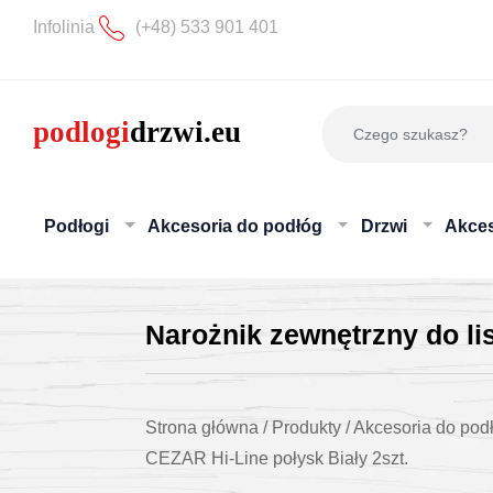
Infolinia
(+48) 533 901 401
Podłogi
Akcesoria do podłóg
Drzwi
Akces
Narożnik zewnętrzny do li
Strona główna
/
Produkty
/
Akcesoria do pod
CEZAR Hi-Line połysk Biały 2szt.