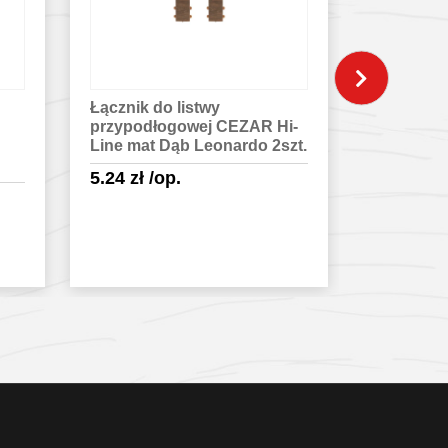
Łącznik do listwy
Narożnik
przypodłogowej CEZAR Hi-
listwy pr
Line mat Dąb Leonardo 2szt.
CEZAR Hi
Narwik 2s
5.24
zł
/op.
5.24
zł
/o
Sprawdź szczegóły
Spra