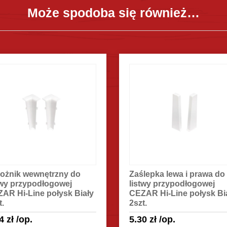
Może spodoba się również…
ożnik wewnętrzny do
Zaślepka lewa i prawa do
twy przypodłogowej
listwy przypodłogowej
AR Hi-Line połysk Biały
CEZAR Hi-Line połysk Bi
t.
2szt.
24
zł
/op.
5.30
zł
/op.