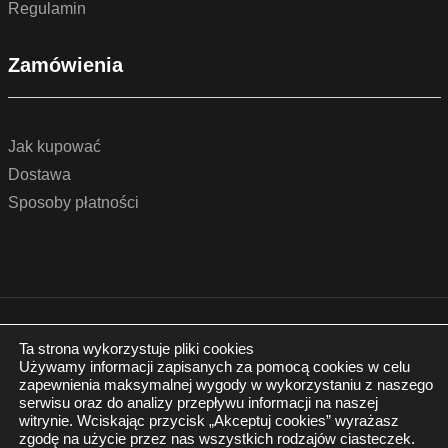
Regulamin
Zamówienia
Jak kupować
Dostawa
Sposoby płatności
© 2022 by podlogidrzwi.eu
Realizacja:
www.wertui.pl
Ta strona wykorzystuje pliki cookies
Używamy informacji zapisanych za pomocą cookies w celu
Wszystkie prawa zastrzeżone
zapewnienia maksymalnej wygody w wykorzystaniu z naszego
Polityka prywatności
serwisu oraz do analizy przepływu informacji na naszej
witrynie. Wciskając przycisk „Akceptuj cookies” wyrażasz
zgodę na użycie przez nas wszystkich rodzajów ciasteczek.