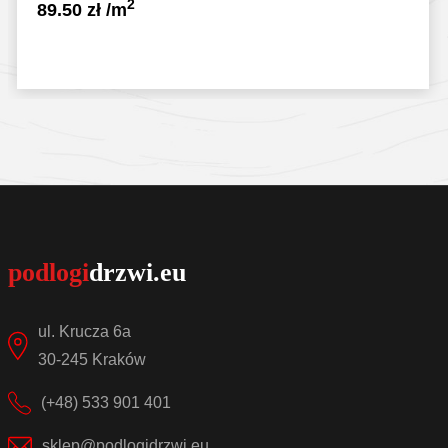
2
89.50
zł
/m
Sprawdź szczegóły
ul. Krucza 6a
30-245 Kraków
(+48) 533 901 401
sklep@podlogidrzwi.eu