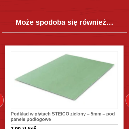
Może spodoba się również…
Podkład w płytach STEICO zielony – 5mm – pod
panele podłogowe
2
7.90
zł
/m