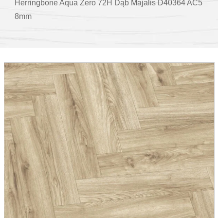
Herringbone Aqua Zero 72H Dąb Majalis D40364 AC5
8mm