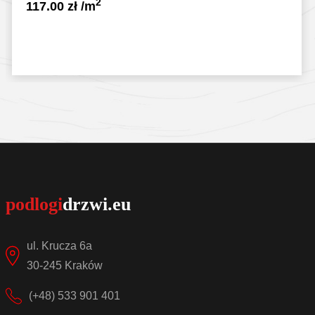
2
117.00
zł
/m
Sprawdź szczegóły
ul. Krucza 6a
30-245 Kraków
(+48) 533 901 401