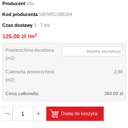
Producent
Vilo
Kod producenta
5905952288184
Czas dostawy
3 - 7 dni
2
125.00
zł
/m
Powierzchnia docelowa
Wypełnij, aby wyliczyć
(m2)
Całkowita powierzchnia
2.88
(m2)
Cena całkowita
360.00 zł
ilość
Dodaj do koszyka
Panele
ścienne