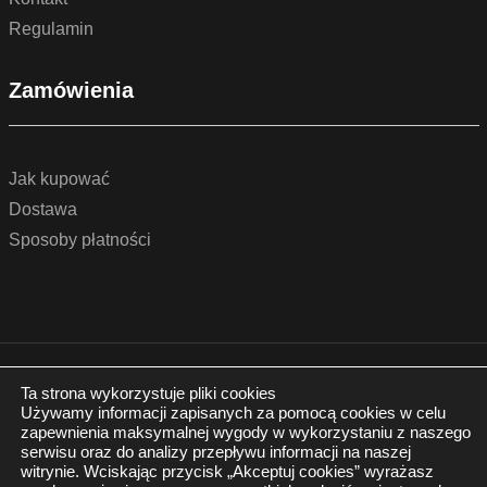
Regulamin
Zamówienia
Jak kupować
Dostawa
Sposoby płatności
© 2022 by podlogidrzwi.eu
Realizacja:
www.wertui.pl
Ta strona wykorzystuje pliki cookies
Używamy informacji zapisanych za pomocą cookies w celu
Wszystkie prawa zastrzeżone
zapewnienia maksymalnej wygody w wykorzystaniu z naszego
Polityka prywatności
serwisu oraz do analizy przepływu informacji na naszej
witrynie. Wciskając przycisk „Akceptuj cookies” wyrażasz