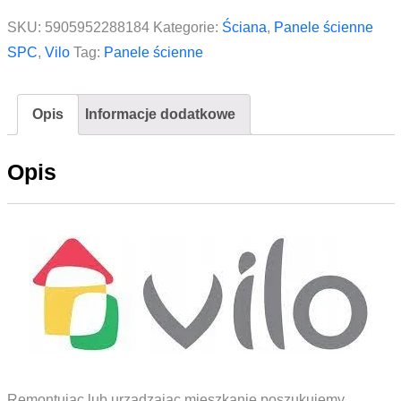
SPC
SKU:
5905952288184
Kategorie:
Ściana
,
Panele ścienne
VILO
SPC
,
Vilo
Tag:
Panele ścienne
Calacatta
Black
Opis
Informacje dodatkowe
60X120
cm
Opis
Remontując lub urządzając mieszkanie poszukujemy