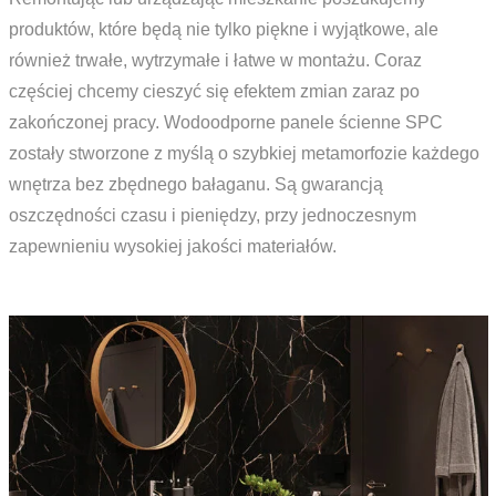
produktów, które będą nie tylko piękne i wyjątkowe, ale
również trwałe, wytrzymałe i łatwe w montażu. Coraz
częściej chcemy cieszyć się efektem zmian zaraz po
zakończonej pracy. Wodoodporne panele ścienne SPC
zostały stworzone z myślą o szybkiej metamorfozie każdego
wnętrza bez zbędnego bałaganu. Są gwarancją
oszczędności czasu i pieniędzy, przy jednoczesnym
zapewnieniu wysokiej jakości materiałów.