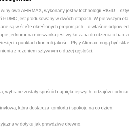
e winylowe AFIRMAX, wykonany jest w technologii RIGID – szty
rdzeń HDMC jest produkowany w dwóch etapach. W pierwszym eta
zane są w ściśle określonych proporcjach. To właśnie odpowied
apie jednorodna mieszanka jest wytłaczana do rdzenia o bardzo
iesięciu punktach kontroli jakości. Płyty Afirmax mogą być sk
enia z rdzeniem sztywnym o dużej gęstości.
na, wybrane zostały spośród najpiękniejszych rodzajów i odmian
nylowa, która dostarcza komfortu i spokoju na co dzień.
rzyjazna w dotyku jak prawdziwe drewno.