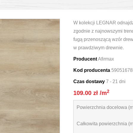
W kolekcji LEGNAR odnajd
zgodnie z najnowszymi tre
fugą przenoszącą wzór drew
w prawdziwym drewnie.
Producent
Afirmax
Kod producenta
59051678
Czas dostawy
7 - 21 dni
2
109.00
zł
/m
Powierzchnia docelowa (m
Całkowita powierzchnia (