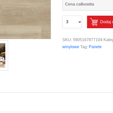
Cena całkowita
Dodaj 
SKU:
5905167877104
Kateg
winylowe
Tag:
Panele