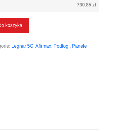
730.85 zł
do koszyka
orie:
Legnar 5G
,
Afirmax
,
Podłogi
,
Panele