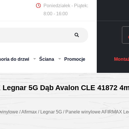
Poniedziałek - Piątek:
8:00 - 16:00
oria do drzwi
Ściana
Promocje
Montaż
 Legnar 5G Dąb Avalon CLE 41872 
winylowe
/
Afirmax
/
Legnar 5G
/
Panele winylowe AFIRMAX Le