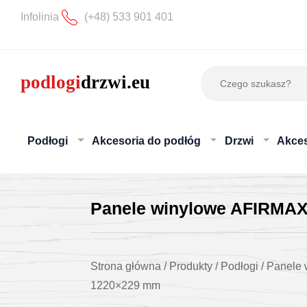
Infolinia
(+48) 533 901 401
Podłogi
Akcesoria do podłóg
Drzwi
Akces
Panele winylowe AFIRMAX
Strona główna
/
Produkty
/
Podłogi
/
Panele 
1220×229 mm