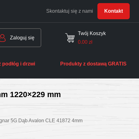
Skontaktuj się z nami
Kontakt
Twój Koszyk
Zaloguj się
0.00
zł
 podłóg i drzwi
Produkty z dostawą GRATIS
4mm 1220×229 mm
gnar 5G Dąb Avalon CLE 41872 4mm