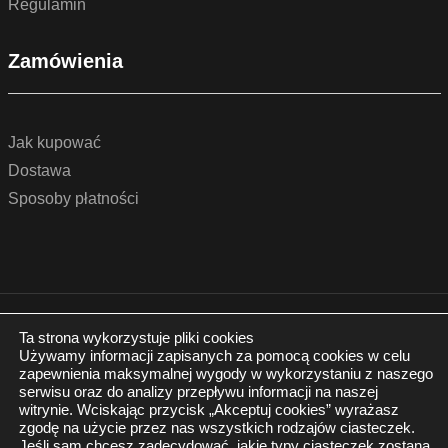
Regulamin
Zamówienia
Jak kupować
Dostawa
Sposoby płatności
© 2022 by podlogidrzwi.eu
Realizacja:
www.wertui.pl
Ta strona wykorzystuje pliki cookies
Używamy informacji zapisanych za pomocą cookies w celu
Wszystkie prawa zastrzeżone
zapewnienia maksymalnej wygody w wykorzystaniu z naszego
serwisu oraz do analizy przepływu informacji na naszej
Polityka prywatności
witrynie. Wciskając przycisk „Akceptuj cookies” wyrażasz
zgodę na użycie przez nas wszystkich rodzajów ciasteczek.
Jeśli sam chcesz zadecydować, jakie typy ciasteczek zostaną