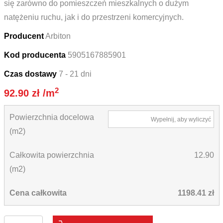
się zarówno do pomieszczeń mieszkalnych o dużym
natężeniu ruchu, jak i do przestrzeni komercyjnych.
Producent
Arbiton
Kod producenta
5905167885901
Czas dostawy
7 - 21 dni
2
92.90
zł
/m
Powierzchnia docelowa
Wypełnij, aby wyliczyć
(m2)
Całkowita powierzchnia
12.90
(m2)
Cena całkowita
1198.41 zł