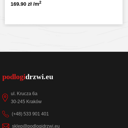
2
169.90
zł
/m
Sprawdź szczegóły
ul. Krucza 6a
30-245 Kraków
(+48) 533 901 401
sklep@podlogidrzwi.eu