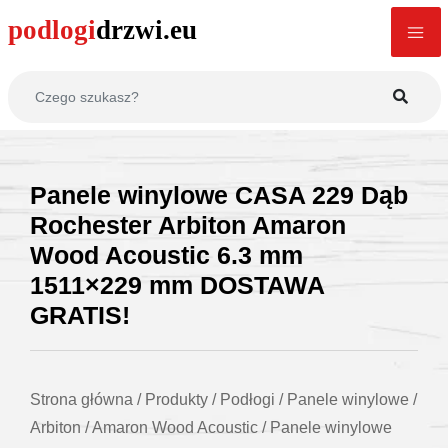
Panele winylowe CASA 229 Dąb
Rochester Arbiton Amaron
Wood Acoustic 6.3 mm
1511×229 mm DOSTAWA
GRATIS!
Strona główna
/
Produkty
/
Podłogi
/
Panele winylowe
/
Arbiton
/
Amaron Wood Acoustic
/
Panele winylowe