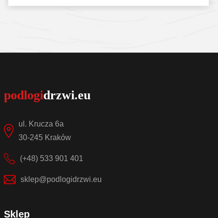
Sprawdź szczegóły
ul. Krucza 6a
30-245 Kraków
(+48) 533 901 401
sklep@podlogidrzwi.eu
Sklep