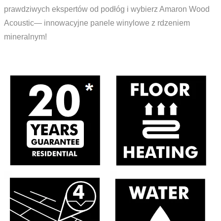
prawdziwych ekspertów od podłóg i wybierz Amaron Wood
Acoustic— innowacyjne panele winylowe z rdzeniem
mineralnym!