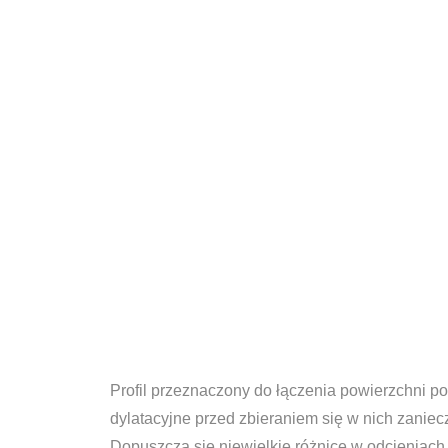
Profil przeznaczony do łączenia powierzchni p
dylatacyjne przed zbieraniem się w nich zanie
Dopuszcza się niewielkie różnice w odcieniach 