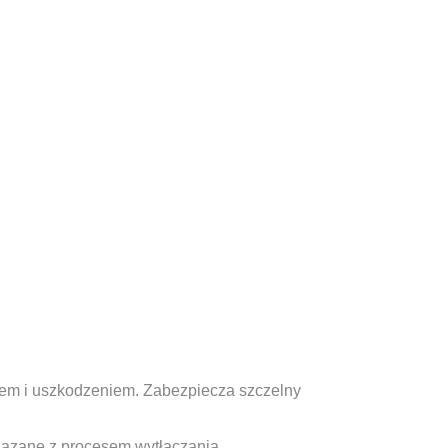
niem i uszkodzeniem. Zabezpiecza szczelny
wiązane z procesem wytłaczania.