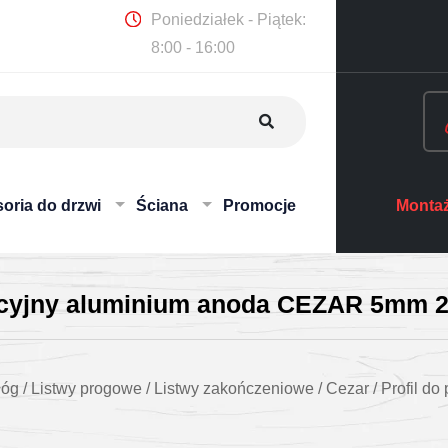
Poniedziałek - Piątek:
8:00 - 16:00
oria do drzwi
Ściana
Promocje
Montaż
atacyjny aluminium anoda CEZAR 5mm 
łóg
/
Listwy progowe
/
Listwy zakończeniowe
/
Cezar
/
Profil do