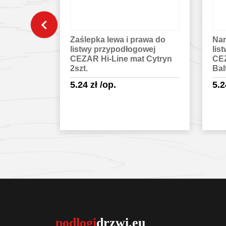
awa do
Narożnik wewnętrzny do
Nar
owej
listwy przypodłogowej
lis
 Cytryn
CEZAR Hi-Line mat Jesion
CEZ
Baltimore 2szt.
Bel
5.24
zł
/op.
5.
egóły
Sprawdź szczegóły