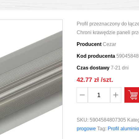
Profil przeznaczony do łącz
Chroni krawędzie paneli pr
Producent
Cezar
Kod producenta
59045848
Czas dostawy
7-21 dni
42.77
zł
/szt.
ilość
Profil
do
paneli
SKU:
5904584807305
Kateg
LVT
progowe
Tag:
Profil alumini
dylatacyjny