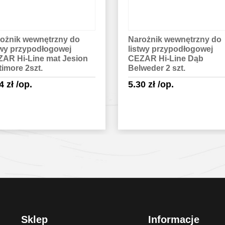
ożnik wewnętrzny do
Łącznik do listwy
twy przypodłogowej
przypodłogowej CEZAR H
AR Hi-Line Dąb
Line mat Dąb Dorian 2szt
weder 2 szt.
5.24
zł
/op.
30
zł
/op.
Sprawdź szczegóły
Sprawdź szczegóły
Sklep
Informacje