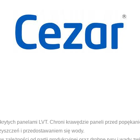
okrytych panelami LVT. Chroni krawędzie paneli przed popęka
czyszczeń i przedostawaniem się wody.
w zależności od partii produkcyjnej oraz drobne rysy i wady z