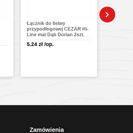
Łącznik do listwy
Zaślepka 
i-
przypodłogowej CEZAR Hi-
listwy pr
.
Line mat Dąb Masala 2szt.
CEZAR Hi
Sycyliana 
5.24
zł
/op.
5.30
zł
/o
Sprawdź szczegóły
Spra
Zamówienia