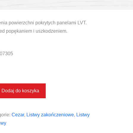
enia powierzchni pokrytych panelami LVT.
zed popękaniem i uszkodzeniem.
07305
Dodaj do koszyka
orie:
Cezar
,
Listwy zakończeniowe
,
Listwy
owy