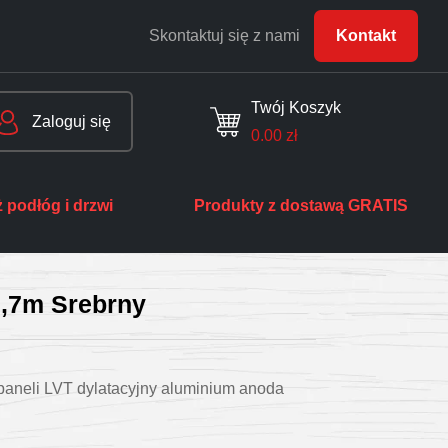
Skontaktuj się z nami
Kontakt
Twój Koszyk
Zaloguj się
0.00
zł
 podłóg i drzwi
Produkty z dostawą GRATIS
2,7m Srebrny
 paneli LVT dylatacyjny aluminium anoda