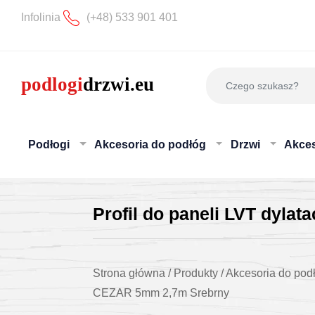
Infolinia
(+48) 533 901 401
Podłogi
Akcesoria do podłóg
Drzwi
Akces
Profil do paneli LVT dyl
Strona główna
/
Produkty
/
Akcesoria do pod
CEZAR 5mm 2,7m Srebrny