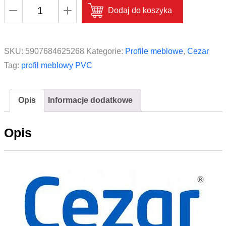
ilość
Dodaj do koszyka
Profil
meblowy
PVC
SKU:
5907684625268
Kategorie:
Profile meblowe
,
Cezar
CEZAR
Tag:
profil meblowy PVC
18mm
2,6m
Opis
Informacje dodatkowe
Dąb
Sonoma
Opis
Czerwony