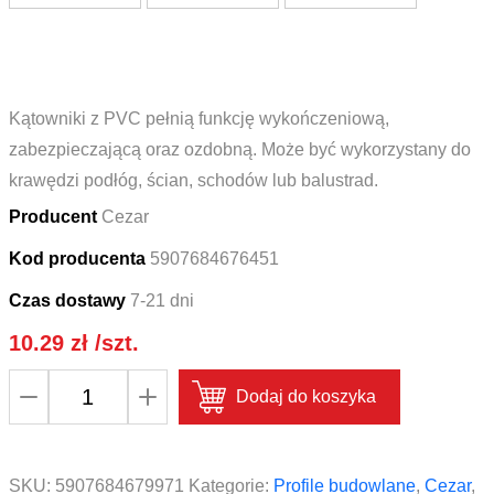
Kątowniki z PVC pełnią funkcję wykończeniową,
zabezpieczającą oraz ozdobną. Może być wykorzystany do
krawędzi podłóg, ścian, schodów lub balustrad.
Producent
Cezar
Kod producenta
5907684676451
Czas dostawy
7-21 dni
10.29
zł
/szt.
ilość
Dodaj do koszyka
Profil
ochronny
kątownik
SKU:
5907684679971
Kategorie:
Profile budowlane
,
Cezar
,