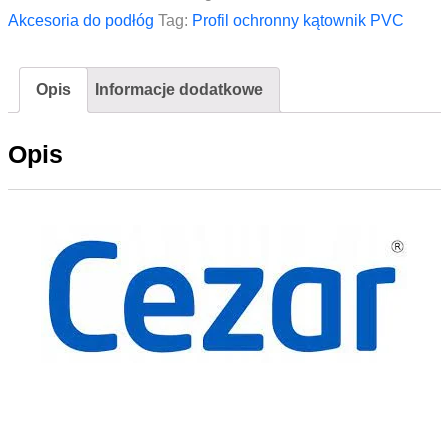
CEZAR
Akcesoria do podłóg
Tag:
Profil ochronny kątownik PVC
PVC
35x35x1,1mm
Opis
Informacje dodatkowe
2,75m
Szary
Opis
Jasny