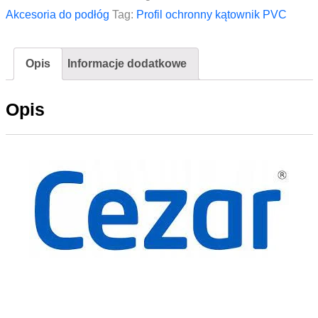
CEZAR
Akcesoria do podłóg
Tag:
Profil ochronny kątownik PVC
PVC
40x40x1,1mm
Opis
Informacje dodatkowe
2,75m
Orzech
Opis
Grecki