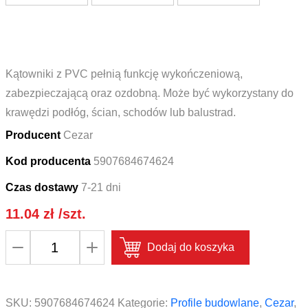
Kątowniki z PVC pełnią funkcję wykończeniową,
zabezpieczającą oraz ozdobną. Może być wykorzystany do
krawędzi podłóg, ścian, schodów lub balustrad.
Producent
Cezar
Kod producenta
5907684674624
Czas dostawy
7-21 dni
11.04
zł
/szt.
ilość
Dodaj do koszyka
Profil
ochronny
kątownik
SKU:
5907684674624
Kategorie:
Profile budowlane
,
Cezar
,