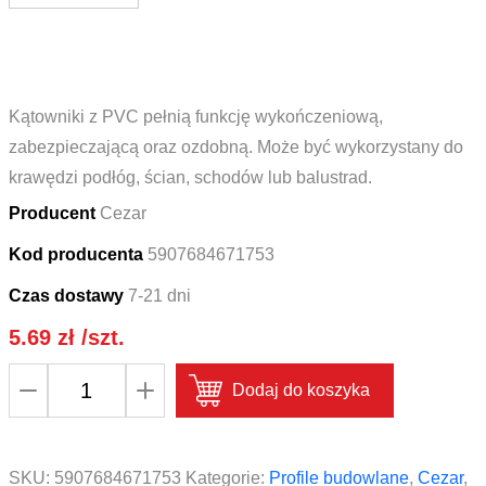
Kątowniki z PVC pełnią funkcję wykończeniową,
zabezpieczającą oraz ozdobną. Może być wykorzystany do
krawędzi podłóg, ścian, schodów lub balustrad.
Producent
Cezar
Kod producenta
5907684671753
Czas dostawy
7-21 dni
5.69
zł
/szt.
ilość
Dodaj do koszyka
Profil
ochronny
kątownik
SKU:
5907684671753
Kategorie:
Profile budowlane
,
Cezar
,