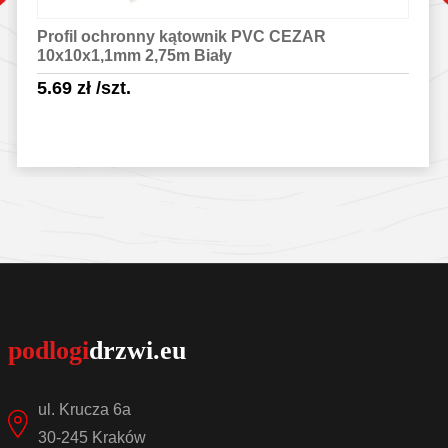
Profil ochronny kątownik PVC CEZAR
10x10x1,1mm 2,75m Biały
5.69
zł
/szt.
Sprawdź szczegóły
ul. Krucza 6a
30-245 Kraków