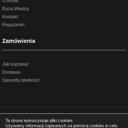
O firmie
Baza Wiedzy
Kontakt
Regulamin
Zamówienia
Jak kupować
Dostawa
Sposoby płatności
© 2022 by podlogidrzwi.eu
Realizacja:
www.wertui.pl
Ta strona wykorzystuje pliki cookies
Używamy informacji zapisanych za pomocą cookies w celu
Wszystkie prawa zastrzeżone