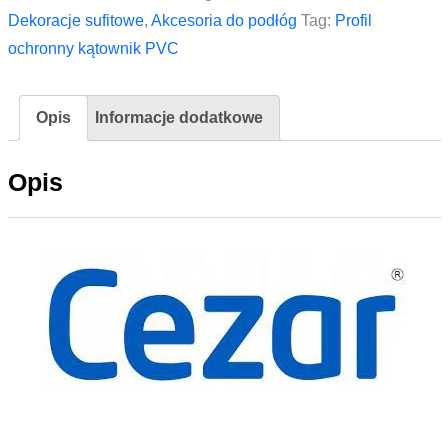
PVC
Dekoracje sufitowe
,
Akcesoria do podłóg
Tag:
Profil
CEZAR
ochronny kątownik PVC
10x10x1,1mm
2,75m
Opis
Informacje dodatkowe
Beżowy
Opis