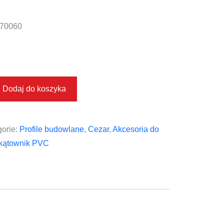
70060
Dodaj do koszyka
orie:
Profile budowlane
,
Cezar
,
Akcesoria do
 kątownik PVC