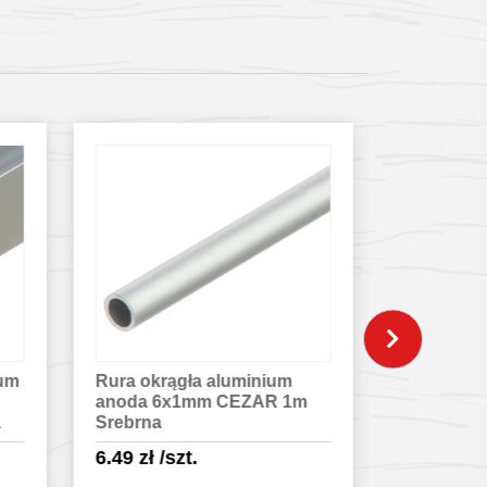
Rura czterokątna aluminium
Profil oc
m
naturalne CEZAR
CEZAR P
15x15x1,5mm 1m Srebrna
2,75m Bia
17.31
zł
/szt.
6.26
zł
/s