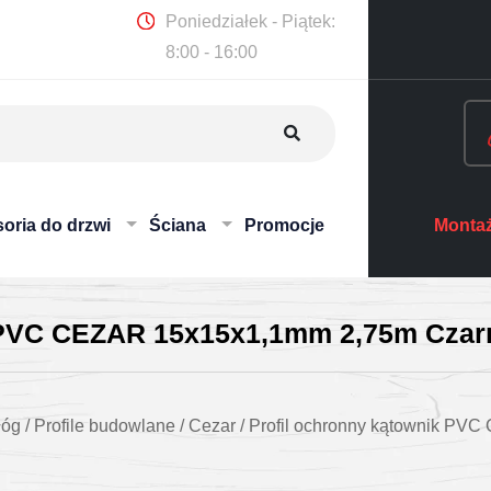
Poniedziałek - Piątek:
8:00 - 16:00
oria do drzwi
Ściana
Promocje
Montaż
k PVC CEZAR 15x15x1,1mm 2,75m Czar
łóg
/
Profile budowlane
/
Cezar
/
Profil ochronny kątownik PV