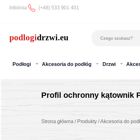
Infolinia
(+48) 533 901 401
Podłogi
Akcesoria do podłóg
Drzwi
Akces
Profil ochronny kątowni
Strona główna
/
Produkty
/
Akcesoria do pod