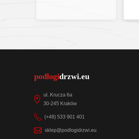
egóły
Sprawdź szczegóły
ul. Krucza 6a
30-245 Kraków
(+48) 533 901 401
sklep@podlogidrzwi.eu