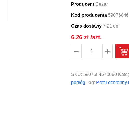
Producent
Cezar
Kod producenta
59076846
Czas dostawy
7-21 dni
6.26
zł
/szt.
ilość
Profil
ochronny
kątownik
SKU:
5907684670060
Kateg
PVC
podłóg
Tag:
Profil ochronny
CEZAR
15x15x1,1mm
2,75m
Czarny