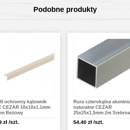
Podobne produkty
a czterokątna aluminium
Rura okrągła aluminium
uralne CEZAR
anoda 6x1mm CEZAR 1
x25x1,5mm 2m Srebrna
Srebrna
.40
zł
/szt.
6.49
zł
/szt.