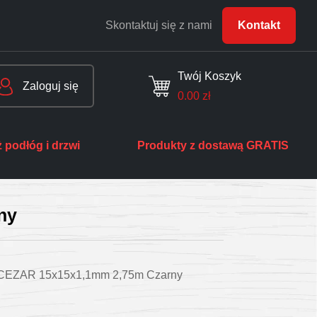
Skontaktuj się z nami
Kontakt
Twój Koszyk
Zaloguj się
0.00
zł
 podłóg i drzwi
Produkty z dostawą GRATIS
ny
C CEZAR 15x15x1,1mm 2,75m Czarny