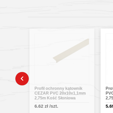
townik
Profil ochronny kątownik
Rur
0x1,1mm
PVC CEZAR 10x10x1,1mm
nat
owa
2,75m Beżowy
25
5.69
zł
/szt.
54