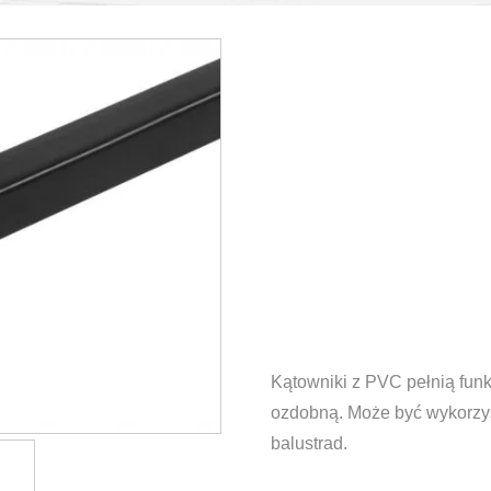
Kątowniki z PVC pełnią fun
ozdobną. Może być wykorzys
balustrad.