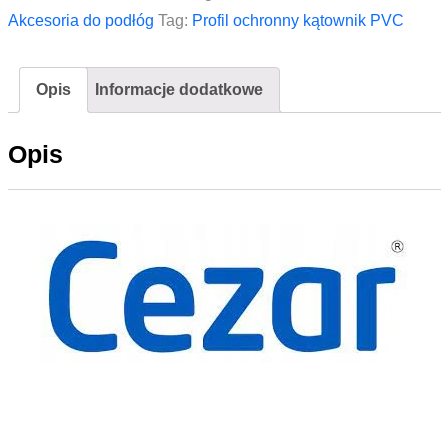
PVC
Akcesoria do podłóg
Tag:
Profil ochronny kątownik PVC
CEZAR
15x15x1,1mm
Opis
Informacje dodatkowe
2,75m
Szary
Opis
Jasny