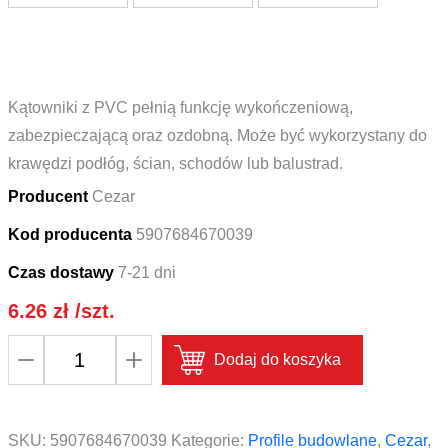
Kątowniki z PVC pełnią funkcję wykończeniową,
zabezpieczającą oraz ozdobną. Może być wykorzystany do
krawędzi podłóg, ścian, schodów lub balustrad.
Producent
Cezar
Kod producenta
5907684670039
Czas dostawy
7-21 dni
6.26
zł
/szt.
ilość
Dodaj do koszyka
Profil
ochronny
kątownik
SKU:
5907684670039
Kategorie:
Profile budowlane
,
Cezar
,