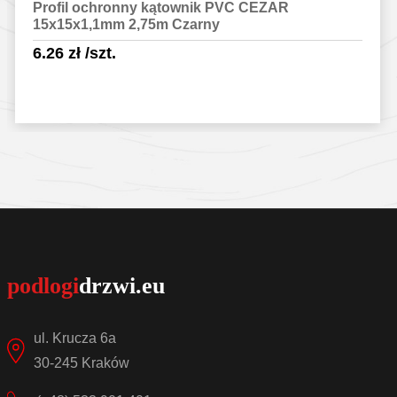
Profil ochronny kątownik PVC CEZAR
15x15x1,1mm 2,75m Czarny
6.26
zł
/szt.
Sprawdź szczegóły
ul. Krucza 6a
30-245 Kraków