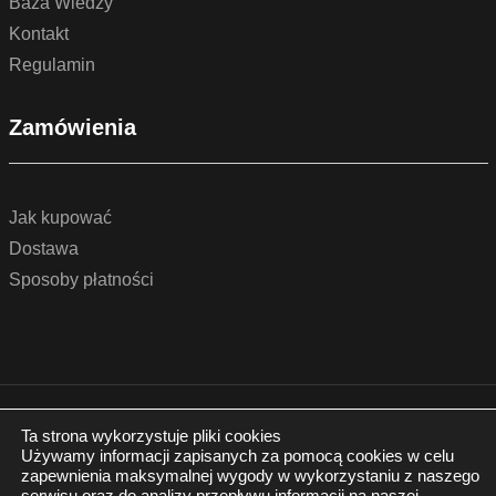
Baza Wiedzy
Kontakt
Regulamin
Zamówienia
Jak kupować
Dostawa
Sposoby płatności
© 2022 by podlogidrzwi.eu
Realizacja:
www.wertui.pl
Ta strona wykorzystuje pliki cookies
Używamy informacji zapisanych za pomocą cookies w celu
Wszystkie prawa zastrzeżone
zapewnienia maksymalnej wygody w wykorzystaniu z naszego
Polityka prywatności