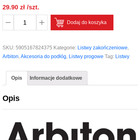
29.90
zł
/szt.
ilość
Dodaj do koszyka
Profil
podłogowy
okleinowany
SKU:
5905167824375
Kategorie:
Listwy zakończeniowe
,
Arbiton
Arbiton
,
Akcesoria do podłóg
,
Listwy progowe
Tag:
Listwy
CS25
kolor
Opis
Informacje dodatkowe
3
Dąb
Opis
Loft
120
cm