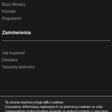
Baza Wiedzy
Kontakt
Regulamin
Zamówienia
Jak kupować
Dostawa
Sposoby płatności
© 2022 by podlogidrzwi.eu
Realizacja:
www.wertui.pl
Ta strona wykorzystuje pliki cookies
Używamy informacji zapisanych za pomocą cookies w celu
Wszystkie prawa zastrzeżone
zapewnienia maksymalnej wygody w wykorzystaniu z naszego