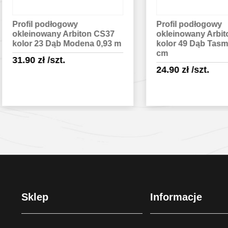
fil podłogowy
Profil podłogowy
einowany Arbiton CS37
okleinowany Arbiton CS
or 23 Dąb Modena 0,93 m
kolor 49 Dąb Tasmański 
cm
.90
zł
/szt.
24.90
zł
/szt.
Sprawdź szczegóły
Sprawdź szczegóły
Sklep
Informacje