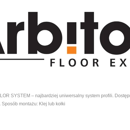
COLOR SYSTEM – najbardziej uniwersalny system profili. Dostę
 Sposób montażu: Klej lub kołki