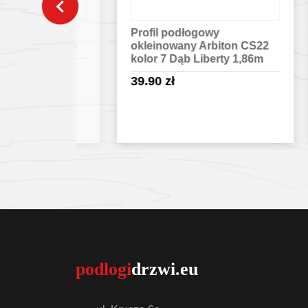
rbiton
Profil podłogowy
Pro
n 186 cm
okleinowany Arbiton CS22
okl
kolor 7 Dąb Liberty 1,86m
kol
39.90
zł
31
egóły
Sprawdź szczegóły