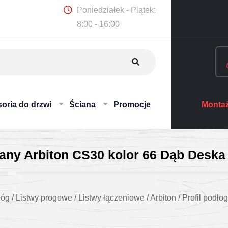
Poniedziałek - Piątek:
8:00 - 16:00
oria do drzwi
Ściana
Promocje
Montaż
wany Arbiton CS30 kolor 66 Dąb Deska
łóg
/
Listwy progowe
/
Listwy łączeniowe
/
Arbiton
/
Profil podło