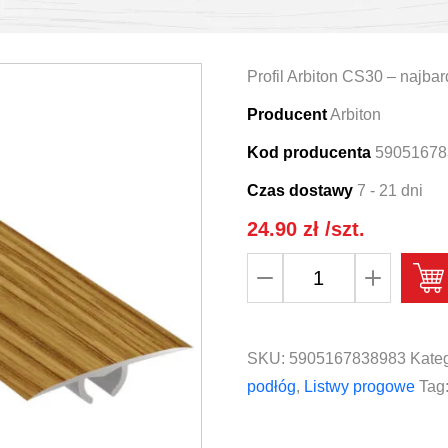
Profil Arbiton CS30 – najbard
Producent
Arbiton
Kod producenta
59051678
Czas dostawy
7 - 21 dni
24.90
zł
/szt.
ilość
Profil
podłogowy
okleinowany
SKU:
5905167838983
Kateg
Arbiton
podłóg
,
Listwy progowe
Tag
CS30
kolor