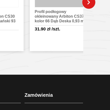
Profil podłogowy
Profil po
30
okleinowany Arbiton CS37
okleinowa
93
kolor 66 Dąb Deska 0,93 m
kolor 29 
31.90
zł
/szt.
31.90
zł
/
Sprawdź szczegóły
Spra
Zamówienia