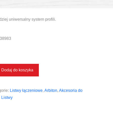
ziej uniwersalny system profili.
38983
Dodaj do koszyka
orie:
Listwy łączeniowe
,
Arbiton
,
Akcesoria do
:
Listwy