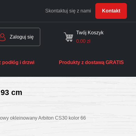
Skontaktuj się z nami
Kontakt
Twój Koszyk
Zaloguj się
0.00
zł
 podłóg i drzwi
Produkty z dostawą GRATIS
 93 cm
gowy okleinowany Arbiton CS30 kolor 66