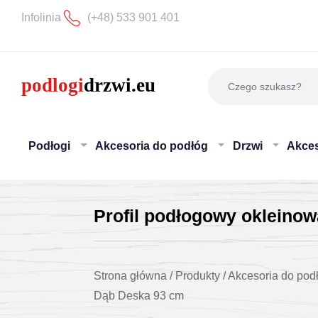
Infolinia
(+48) 533 901 401
Podłogi
Akcesoria do podłóg
Drzwi
Akces
Profil podłogowy okleino
Strona główna
/
Produkty
/
Akcesoria do pod
Dąb Deska 93 cm